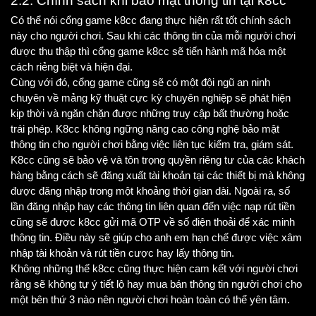
2.2. Chính sách khi bảo mật thông tin tại k8cc
Có thể nói cổng game k8cc đang thực hiện rất tốt chính sách 
này cho người chơi. Sau khi các thông tin của mỗi người chơi 
được thu thập thì cổng game k8cc sẽ tiến hành mã hóa một 
cách riẻng biệt và hiện đại. 
Cùng với đó, cổng game cũng sẽ có một đội ngũ an ninh 
chuyên về mảng kỹ thuật cực kỳ chuyên nghiệp sẽ phát hiện 
kịp thời và ngăn chặn được những truy cập bất thường hoặc 
trái phép. K8cc không ngững nâng cao công nghệ bảo mật 
thông tin cho người chơi bằng việc liên tục kiểm tra, giám sát. 
K8cc cũng sẽ bảo vệ và tôn trọng quyền riêng tư của các khách 
hàng bằng cách sẽ đăng xuất tài khoản tại các thiết bị mà không 
được đăng nhập trong một khoảng thời gian dài. Ngoài ra, số 
lần đăng nhập hay các thông tin liên quan đến việc nạp rút tiền 
cũng sẽ được k8cc gửi mã OTP về số điện thoải để xác minh 
thông tin. Điều này sẽ giúp cho anh em hạn chế được việc xâm 
nhập tài khoản và rút tiền cược hay lấy thông tin. 
Không những thế k8cc cũng thực hiện cam kết với người chơi 
rằng sẽ không tự ý tiết lộ hay mua bán thông tin người chơi cho 
một bên thứ 3 nào nên người chơi hoàn toàn có thể yên tâm. 