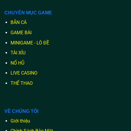
CHUYÊN MỤC GAME
BẮN CÁ
GAME BÀI
MINIGAME - LÔ ĐỀ
TÀI XỈU
NỔ HŨ
LIVE CASINO
THỂ THAO
VỀ CHÚNG TÔI
Giới thiệu
Chính Sách Bảo Mật