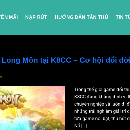
ẾN MÃI
NẠP RÚT
HƯỚNG DẪN TÂN THỦ
TIN T
Long Môn tại K8CC – Cơ hội đổi đời
N
Trong thế giới game đổi th
K8CC đang khẳng định vị th
chuyên nghiệp và luôn đi 
những trải nghiệm giải trí
tựa game nổi bật, thu hút 
Nổ […]