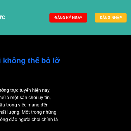
ỨC
ĐĂNG KÝ NGAY
ĐĂNG NHẬP
 không thể bỏ lỡ
ưởng trực tuyến hiện nay,
ế là một sân chơi uy tín,
đầu trong việc mang đến
 chất lượng. Một trong những
đông đảo người chơi chính là