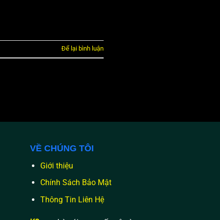
Để lại bình luận
VỀ CHÚNG TÔI
Giới thiệu
Chính Sách Bảo Mật
Thông Tin Liên Hệ