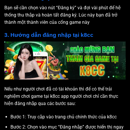
Bạn sẽ cần chọn vào nút “Đăng ký” và đợi vài phút để hệ
thống thu thập và hoàn tất đăng ký. Lúc này bạn đã trở
thành một thành viên của cổng game này
3. Hướng dẫn đăng nhập tại k8cc
Nếu như người chơi đã có tài khoản thì để có thể trải
nghiệm chơi game tại k8cc app người chơi chỉ cần thực
hiện đăng nhập qua các bước sau:
Bước 1: Truy cập vào trang chủ chính thức của k8cc
Bước 2: Chọn vào mục “Đăng nhập” được hiển thị ngay