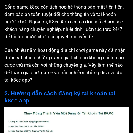
Cổng game k8cc còn tích hợp hệ thống bảo mật tiên tiến,
đảm bảo an toàn tuyệt đối cho thông tin và tài khoản
người chơi. Ngoài ra, K8cc App còn có đội ngũ chăm sóc
khách hàng chuyên nghiệp, nhiệt tình, luôn túc trực 24/7
để hỗ trợ người chơi giải quyết mọi vấn đề.
Qua nhiều năm hoat động địa chỉ chơi game này đã nhận
được rất nhiều những đánh giá tích cực không chỉ từ các
cược thủ mà còn với những chuyên gia. Vậy làm thế nào
để tham gia chơi game và trải nghiệm những dịch vụ đó
tại k8cc app?
2. Hướng dẫn cách đăng ký tài khoản tại
k8cc app