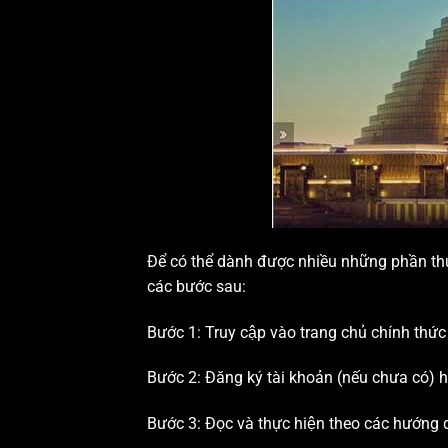
Để có thể dành được nhiều những phần th
các bước sau:
Bước 1: Truy cập vào trang chủ chính thứ
Bước 2: Đăng ký tài khoản (nếu chưa có) h
Bước 3: Đọc và thực hiện theo các hướng