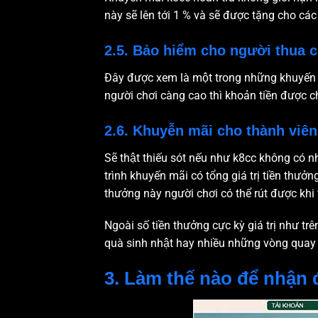
này sẽ lên tới 1 % và sẽ được tặng cho các
2.5. Bảo hiểm cho người thua 
Đây được xem là một trong những khuyến m
người chơi càng cao thì khoản tiền được ch
2.6. Khuyễn mãi cho thành viê
Sẽ thật thiếu sót nếu như k8cc không có
trình khuyến mãi có tổng giá trị tiền thư
thưởng này người chơi có thể rút được khi
Ngoài số tiền thưởng cực kỳ giá trị như
quà sinh nhật hay nhiều những vòng qua
3. Làm thế nào để nhậ