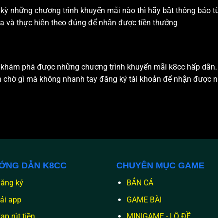
ỳ những chương trình khuyến mãi nào thì hãy bật thông báo tư
và thực hiện theo đúng để nhận được tiền thưởng
 khám phá được những chương trình khuyến mãi k8cc hấp dẫn. 
 chờ gì mà không nhanh tay đăng ký tài khoản để nhận được như
ỚNG DẪN K8CC
CHUYÊN MỤC GAME
ăng ký
BẮN CÁ
ải app
GAME BÀI
ạp rút tiền
MINIGAME - LÔ ĐỀ