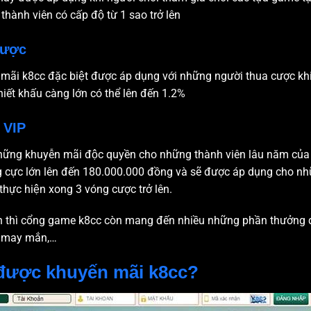
 thành viên có cấp độ từ 1 sao trở lên
cược
ãi k8cc đặc biệt được áp dụng với những người thua cược kh
iết khấu càng lớn có thể lên đến 1.2%
n VIP
 những khuyễn mãi độc quyền cho những thành viên lâu năm của
ởng cực lớn lên đến 180.000.000 đồng và sẽ được áp dụng cho nhữ
 thực hiện xong 3 vóng cược trở lên.
 trên thì cổng game k8cc còn mang đến nhiều những phần thưởng 
y may mắn,…
n được khuyến mãi k8cc?