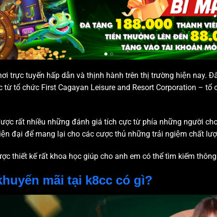
i trực tuyến hấp dẫn và thịnh hành trên thị trường hiện nay. Đ
c từ tổ chức First Cagayan Leisure and Resort Corporation – tổ chư
ược rất nhiều những đánh giá tích cực từ phía những người 
ện đại để mang lại cho các cược thủ những trải ngiệm chất lươ
ợc thiết kế rất khoa học giúp cho anh em có thể tìm kiếm thông
uyến mãi tại k8cc có gì?