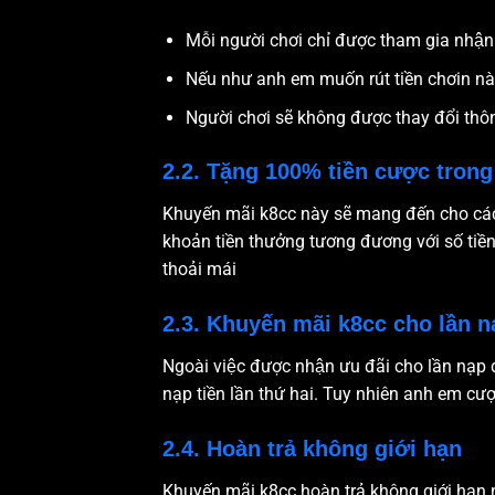
Mỗi người chơi chỉ được tham gia nhận 
Nếu như anh em muốn rút tiền chơin này 
Người chơi sẽ không được thay đổi thôn
2.2. Tặng 100% tiền cược trong 
Khuyến mãi k8cc này sẽ mang đến cho các
khoản tiền thưởng tương đương với số tiề
thoải mái
2.3. Khuyến mãi k8cc cho lần nạ
Ngoài việc được nhận ưu đãi cho lần nạp 
nạp tiền lần thứ hai. Tuy nhiên anh em cược
2.4. Hoàn trả không giới hạn
Khuyến mãi k8cc hoàn trả không giới hạn 