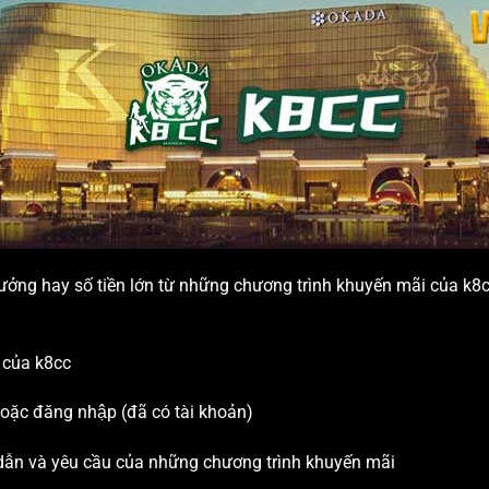
ưởng hay số tiền lớn từ những chương trình khuyến mãi của k8cc
c của k8cc
oặc đăng nhập (đã có tài khoản)
 dẫn và yêu cầu của những chương trình khuyến mãi