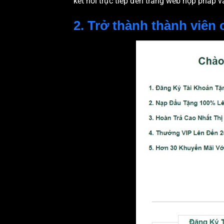
kết nối trực tiếp đến trang web hợp pháp v
2. Trở thành thành viên