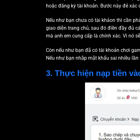
hoặc đăng ký tài khoản. Bước này đẻ xác 
Nếu như bạn chưa có tài khảon thì cần 
giao diện trang chủ, sau đó điền đầy đủ 
mà anh em cung cấp là chính xác. Vì nó sẽ
Còn nếu như bạn đã có tài khoản chơi ga
Nếu như bạn nhập mật khẩu sai nhiều lần 
3. Thực hiện nạp tiền va