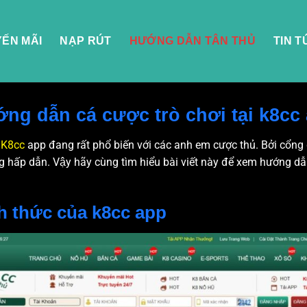
ẾN MÃI
NẠP RÚT
HƯỚNG DẪN TÂN THỦ
TIN T
́ng dẫn cá cược trò chơi tại k8cc
i
K8cc
app đang rất phổ biến với các anh em cược thủ. Bởi cổn
ng hấp dẫn. Vậy hãy cùng tìm hiểu bài viết này để xem hướng d
nh thức của k8cc app