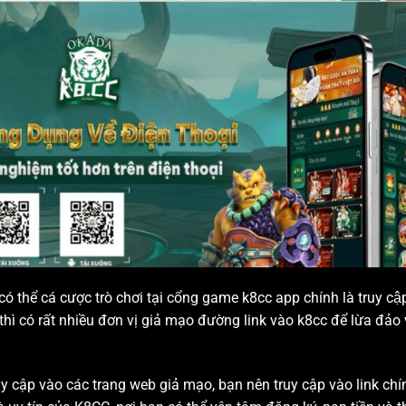
có thể cá cược trò chơi tại cổng game k8cc app chính là truy câ
hì có rất nhiều đơn vị giả mạo đường link vào k8cc để lừa đảo
uy cập vào các trang web giả mạo, bạn nên truy cập vào link ch