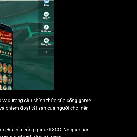
̣p vào trang chủ chính thức của cổng game.
 và chiếm đoạt tài sản của người chơi nên
ính chủ của cổng game K8CC. Nó giúp bạn