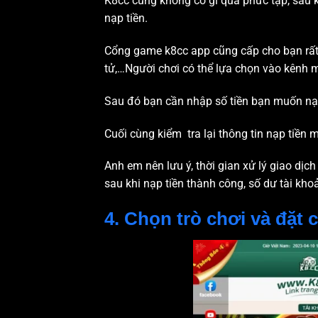
K8cc cũng không có gì quá phức tạp, sa
nạp tiền.
Cổng game k8cc app cũng cấp cho bạn rất n
tử,…Người chơi có thể lựa chọn vào kênh ma
Sau đó bạn cần nhập số tiền bạn muốn nạ
Cuối cùng kiểm tra lại thông tin nạp tiề
Anh em nên lưu ý, thời gian xử lý giao dị
sau khi nạp tiền thành công, số dư tài kh
4. Chọn trò chơi và đặt c