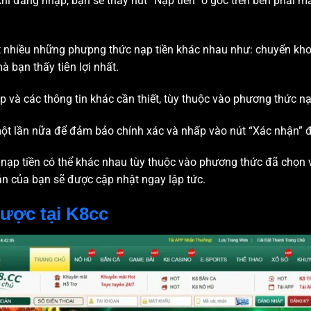
u khi đăng nhập, bạn sẽ thấy nút “Nạp tiền” ở góc trên bên phải m
hiều những phưpng thức nạp tiền khác nhau như: chuyển khoản 
̀ bạn thấy tiện lợi nhất.
p và các thông tin khác cần thiết, tùy thuộc vào phương thức n
n một lần nữa để đảm bảo chính xác và nhấp vào nút “Xác nhận” đ
ch nạp tiền có thể khác nhau tùy thuộc vào phương thức đã chọn 
oản của bạn sẽ được cập nhật ngay lập tức.
ược tại K8cc