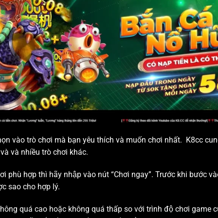
̃ chọn vào trò chơi mà bạn yêu thích và muốn chơi nhất. K8cc
hũ và và nhiều trò chơi khác.
i phù hợp thì hãy nhập vào nút “Chơi ngay”. Trước khi bước vào
̣c sao cho hợp lý.
n không quá cao hoặc không quá thấp so với trình độ chơi game cu