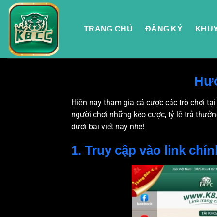
Bỏ
qua
TRANG CHỦ
ĐĂNG KÝ
KHUY
nội
dung
Hươ
Hiện nay tham gia cá cược các trò chơi tạ
người chơi những kèo cược, tỷ lệ trả thưở
dưới bài viết này nhé!
1. Truy cập vào link chí