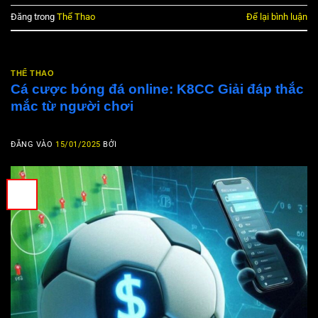
Đăng trong
Thể Thao
Để lại bình luận
THỂ THAO
Cá cược bóng đá online: K8CC Giải đáp thắc
mắc từ người chơi
ĐĂNG VÀO
15/01/2025
BỞI
15
Th1