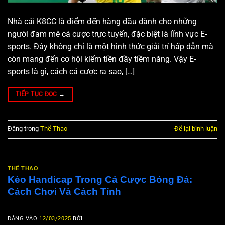
Nhà cái K8CC là điểm đến hàng đầu dành cho những
người đam mê cá cược trực tuyến, đặc biệt là lĩnh vực E-
sports. Đây không chỉ là một hình thức giải trí hấp dẫn mà
còn mang đến cơ hội kiếm tiền đầy tiềm năng. Vậy E-
sports là gì, cách cá cược ra sao, […]
TIẾP TỤC ĐỌC
→
Đăng trong
Thể Thao
Để lại bình luận
THỂ THAO
Kèo Handicap Trong Cá Cược Bóng Đá:
Cách Chơi Và Cách Tính
ĐĂNG VÀO
12/03/2025
BỞI