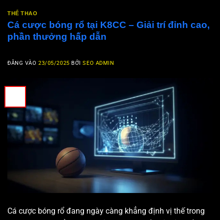
THỂ THAO
Cá cược bóng rổ tại K8CC – Giải trí đỉnh cao,
phần thưởng hấp dẫn
ĐĂNG VÀO
23/05/2025
BỞI
SEO ADMIN
23
Th5
Cá cược bóng rổ đang ngày càng khẳng định vị thế trong