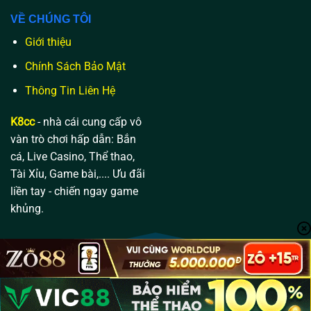
VỀ CHÚNG TÔI
Giới thiệu
Chính Sách Bảo Mật
Thông Tin Liên Hệ
K8cc
- nhà cái cung cấp vô
vàn trò chơi hấp dẫn: Bắn
cá, Live Casino, Thể thao,
Tài Xỉu, Game bài,.... Ưu đãi
liền tay - chiến ngay game
khủng.
Copyright 2024 © K8CC