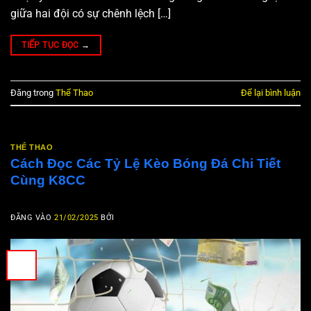
giữa hai đội có sự chênh lệch […]
TIẾP TỤC ĐỌC
→
Đăng trong
Thể Thao
Để lại bình luận
THỂ THAO
Cách Đọc Các Tỷ Lệ Kèo Bóng Đá Chi Tiết
Cùng K8CC
ĐĂNG VÀO
21/02/2025
BỞI
21
Th2