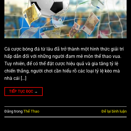
Cá cược bóng đá từ lâu đã trở thành một hình thức giải trí
hấp dẫn đối với những người đam mê môn thể thao vua.
Tuy nhiên, để có thể đặt cược hiệu quả và gia tăng tỷ lệ
chiến thắng, người chơi cần hiểu rõ các loại tỷ lệ kèo mà
nhà cái […]
TIẾP TỤC ĐỌC
→
Đăng trong
Thể Thao
Để lại bình luận