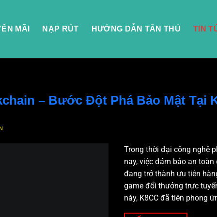
ẾN MÃI
NẠP RÚT
HƯỚNG DẪN TÂN THỦ
TIN T
chain – Bước Đột Phá Bảo Mật Tại
N
Trong thời đại công nghệ 
nay, việc đảm bảo an toàn 
đang trở thành ưu tiên hàn
game đổi thưởng trực tuy
này, K8CC đã tiên phong ứ