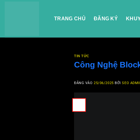
Bỏ
qua
TRANG CHỦ
ĐĂNG KÝ
KHUY
nội
dung
TIN TỨC
Công Nghệ Block
ĐĂNG VÀO
25/06/2025
BỞI
SEO ADMI
25
Th6