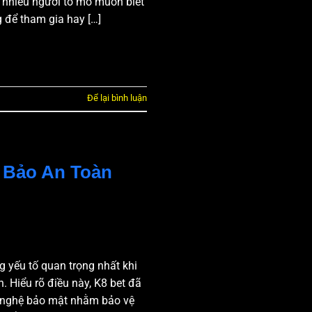
 nhiều người tò mò muốn biết
 để tham gia hay […]
Để lại bình luận
 Bảo An Toàn
 yếu tố quan trọng nhất khi
. Hiểu rõ điều này, K8 bet đã
 nghệ bảo mật nhằm bảo vệ