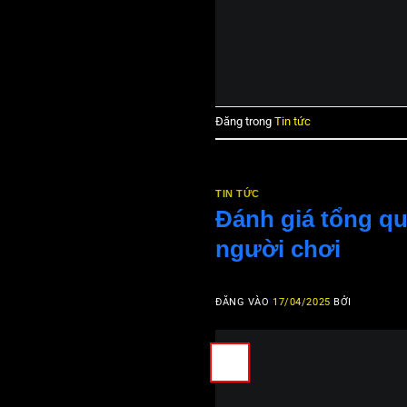
Đăng trong
Tin tức
TIN TỨC
Đánh giá tổng qu
người chơi
ĐĂNG VÀO
17/04/2025
BỞI
17
Th4