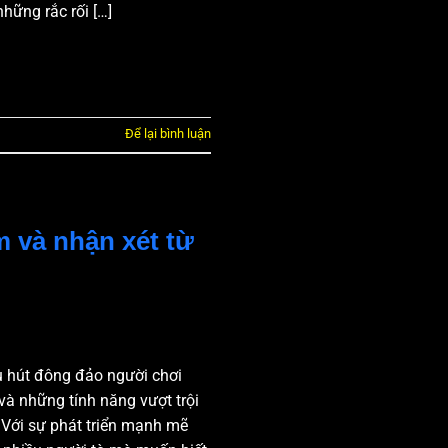
những rắc rối […]
Để lại bình luận
m và nhận xét từ
u hút đông đảo người chơi
à những tính năng vượt trội
 Với sự phát triển mạnh mẽ