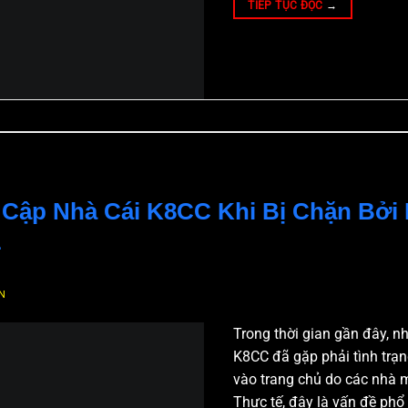
TIẾP TỤC ĐỌC
→
Cập Nhà Cái K8CC Khi Bị Chặn Bởi
1
N
Trong thời gian gần đây, nh
K8CC đã gặp phải tình trạn
vào trang chủ do các nhà 
Thực tế, đây là vấn đề phổ