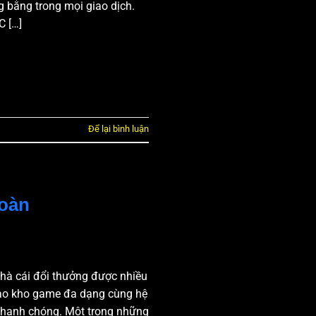
 bằng trong mọi giao dịch.
C […]
Để lại bình luận
oàn
hà cái đổi thưởng được nhiều
vào kho game đa dạng cùng hệ
 nhanh chóng. Một trong những