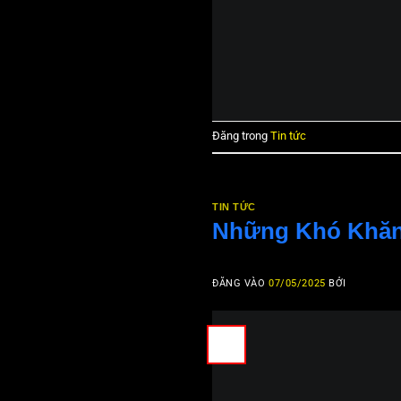
Đăng trong
Tin tức
TIN TỨC
Những Khó Khăn
ĐĂNG VÀO
07/05/2025
BỞI
07
Th5