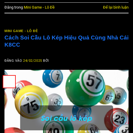
Đăng trong
Mini Game - Lô Đề
Để lại bình luận
MINI GAME - LÔ ĐỀ
Cách Soi Cầu Lô Kép Hiệu Quả Cùng Nhà Cái
K8CC
ĐĂNG VÀO
24/02/2025
BỞI
24
Th2