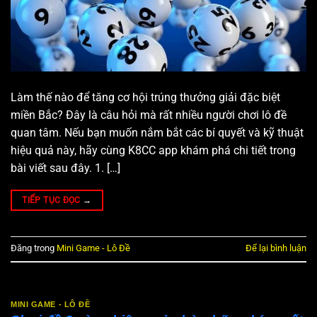
Làm thế nào để tăng cơ hội trúng thưởng giải đặc biệt
miền Bắc? Đây là câu hỏi mà rất nhiều người chơi lô đề
quan tâm. Nếu bạn muốn nắm bắt các bí quyết và kỹ thuật
hiệu quả này, hãy cùng K8CC app khám phá chi tiết trong
bài viết sau đây. 1. […]
TIẾP TỤC ĐỌC
→
Đăng trong
Mini Game - Lô Đề
Để lại bình luận
MINI GAME - LÔ ĐỀ