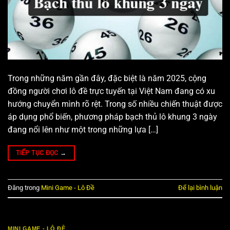
Trong những năm gần đây, đặc biệt là năm 2025, cộng
đồng người chơi lô đề trực tuyến tại Việt Nam đang có xu
hướng chuyển mình rõ rệt. Trong số nhiều chiến thuật được
áp dụng phổ biến, phương pháp bạch thủ lô khung 3 ngày
đang nổi lên như một trong những lựa […]
TIẾP TỤC ĐỌC
→
Đăng trong
Mini Game - Lô Đề
Để lại bình luận
MINI GAME - LÔ ĐỀ