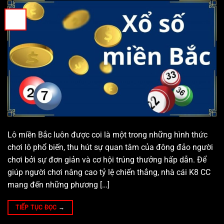
06
Th11
Lô miền Bắc luôn được coi là một trong những hình thức
chơi lô phổ biến, thu hút sự quan tâm của đông đảo người
chơi bởi sự đơn giản và cơ hội trúng thưởng hấp dẫn. Để
giúp người chơi nâng cao tỷ lệ chiến thắng, nhà cái K8 CC
mang đến những phương […]
TIẾP TỤC ĐỌC
→