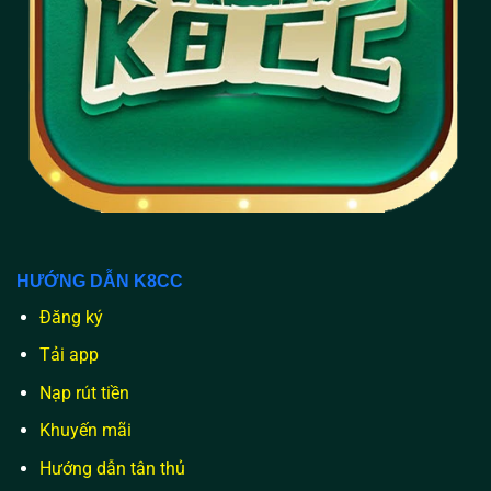
HƯỚNG DẪN K8CC
Đăng ký
Tải app
Nạp rút tiền
Khuyến mãi
Hướng dẫn tân thủ