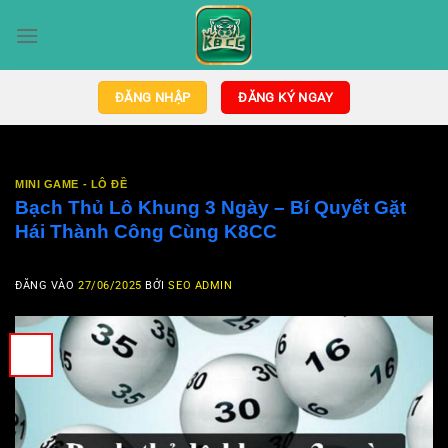
Bỏ
qua
nội
dung
ĐĂNG NHẬP
ĐĂNG KÝ NGAY
MINI GAME - LÔ ĐỀ
Bạch Thủ Lô Khung 3 Ngày – Bí Quyết Gặt
Hái Thành Công Cùng K8CC
ĐĂNG VÀO
27/06/2025
BỞI
SEO ADMIN
27
Th6