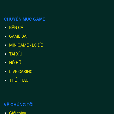
CHUYÊN MỤC GAME
BẮN CÁ
GAME BÀI
MINIGAME - LÔ ĐỀ
TÀI XỈU
NỔ HŨ
LIVE CASINO
THỂ THAO
VỀ CHÚNG TÔI
Giới thiệu