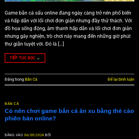
Game bắn cá sấu online đang ngày càng trở nên phổ biến
và hấp dẫn với lối chơi đơn giản nhưng đầy thử thách. Với
đồ họa sống động, âm thanh hấp dẫn và lối chơi đơn giản
nhưng gây nghiện, trò chơi này mang đến những giờ phút
thư giãn tuyệt vời. Đó là […]
TIẾP TỤC ĐỌC
→
Đăng trong
Bắn Cá
Để lại bình luận
BẮN CÁ
Có nên chơi game bắn cá ăn xu bằng thẻ cào
phiên bản online?
ĐĂNG VÀO
06/09/2024
BỞI