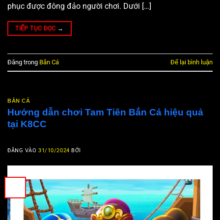
phục được đông đảo người chơi. Dưới […]
TIẾP TỤC ĐỌC
→
Đăng trong
Bắn Cá
Để lại bình luận
BẮN CÁ
Hướng dẫn chơi Tam Tiên Bắn Cá hiệu quả
tại K8CC
ĐĂNG VÀO
31/10/2024
BỞI
31
Th10