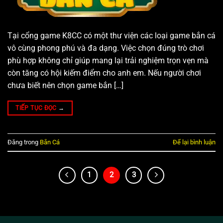
Tại cổng game K8CC có một thư viện các loại game bắn cá
vô cùng phong phú và đa dạng. Việc chọn đúng trò chơi
phù hợp không chỉ giúp mang lại trải nghiệm trọn vẹn mà
còn tăng có hội kiếm điểm cho anh em. Nếu người chơi
chưa biết nên chọn game bắn […]
TIẾP TỤC ĐỌC
→
Đăng trong
Bắn Cá
Để lại bình luận
1
2
3