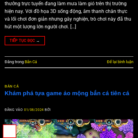
thưởng trực tuyến đang làm mưa làm gió trên thị trường
hiện nay. Với đồ họa 3D sống động, âm thanh chân thực
và lối chơi đơn giản nhưng gây nghiện, trò chơi này đã thu
hút một lượng lớn người chơi. […]
TIẾP TỤC ĐỌC
→
Đăng trong
Bắn Cá
Để lại bình luận
BẮN CÁ
Khám phá tựa game ảo mộng bắn cá tiên cá
ĐĂNG VÀO
01/08/2024
BỞI
01
Th8