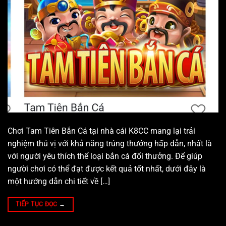
Chơi Tam Tiên Bắn Cá tại nhà cái K8CC mang lại trải
nghiệm thú vị với khả năng trúng thưởng hấp dẫn, nhất là
với người yêu thích thể loại bắn cá đổi thưởng. Để giúp
người chơi có thể đạt được kết quả tốt nhất, dưới đây là
một hướng dẫn chi tiết về […]
TIẾP TỤC ĐỌC
→