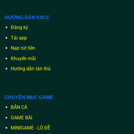
HƯỚNG DẪN K8CC
Đăng ký
Tải app
Nạp rút tiền
Khuyến mãi
Hướng dẫn tân thủ
CHUYÊN MỤC GAME
BẮN CÁ
GAME BÀI
MINIGAME - LÔ ĐỀ