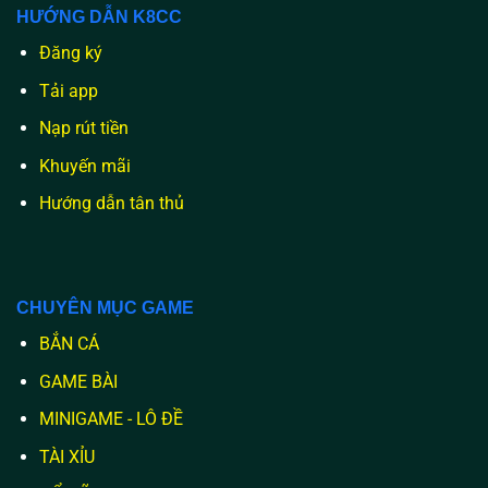
HƯỚNG DẪN K8CC
Đăng ký
Tải app
Nạp rút tiền
Khuyến mãi
Hướng dẫn tân thủ
CHUYÊN MỤC GAME
BẮN CÁ
GAME BÀI
MINIGAME - LÔ ĐỀ
TÀI XỈU