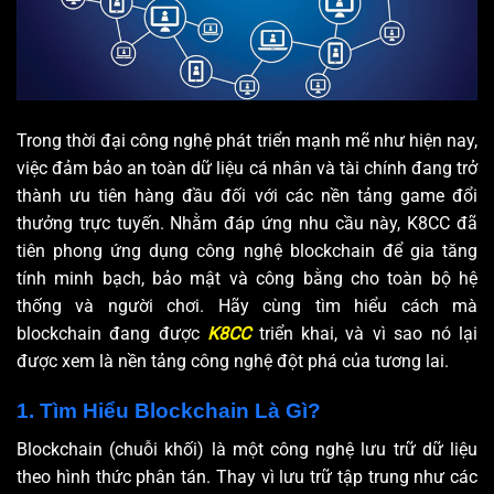
Trong thời đại công nghệ phát triển mạnh mẽ như hiện nay,
việc đảm bảo an toàn dữ liệu cá nhân và tài chính đang trở
thành ưu tiên hàng đầu đối với các nền tảng game đổi
thưởng trực tuyến. Nhằm đáp ứng nhu cầu này, K8CC đã
tiên phong ứng dụng công nghệ blockchain để gia tăng
tính minh bạch, bảo mật và công bằng cho toàn bộ hệ
thống và người chơi. Hãy cùng tìm hiểu cách mà
blockchain đang được
K8CC
triển khai, và vì sao nó lại
được xem là nền tảng công nghệ đột phá của tương lai.
1. Tìm Hiểu Blockchain Là Gì?
Blockchain (chuỗi khối) là một công nghệ lưu trữ dữ liệu
theo hình thức phân tán. Thay vì lưu trữ tập trung như các