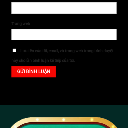
Trang web
Lưu tên của tôi, email, và trang web trong trình duyệt
này cho lần bình luận kế tiếp của tôi.