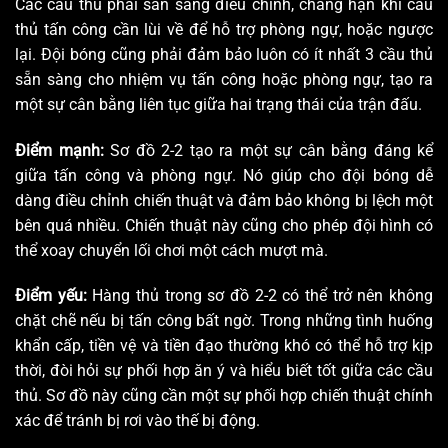
Các cầu thủ phải sẵn sàng điều chỉnh, chẳng hạn khi cầu
thủ tấn công cần lùi về để hỗ trợ phòng ngự, hoặc ngược
lại. Đội bóng cũng phải đảm bảo luôn có ít nhất 3 cầu thủ
sẵn sàng cho nhiệm vụ tấn công hoặc phòng ngự, tạo ra
một sự cân bằng liên tục giữa hai trạng thái của trận đấu.
Điểm mạnh:
Sơ đồ 2-2 tạo ra một sự cân bằng đáng kể
giữa tấn công và phòng ngự. Nó giúp cho đội bóng dễ
dàng điều chỉnh chiến thuật và đảm bảo không bị lệch một
bên quá nhiều. Chiến thuật này cũng cho phép đội hình có
thể xoay chuyển lối chơi một cách mượt mà.
Điểm yếu:
Hàng thủ trong sơ đồ 2-2 có thể trở nên không
chặt chẽ nếu bị tấn công bất ngờ. Trong những tình huống
khẩn cấp, tiền vệ và tiền đạo thường khó có thể hỗ trợ kịp
thời, đòi hỏi sự phối hợp ăn ý và hiểu biết tốt giữa các cầu
thủ. Sơ đồ này cũng cần một sự phối hợp chiến thuật chính
xác để tránh bị rơi vào thế bị động.