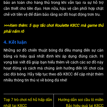
bảo an toàn cho hàng thủ trong khi vẫn tạo ra sự hỗ trợ
cần thiết cho tiền đạo. Hơn nữa, hậu vệ cần phối hợp chặt
chẽ với tiền vệ để đảm bảo rằng sơ đồ hoạt động trơn tru.
>>>Xem thêm: 5 quy tắc chơi Roulette K8CC mà game thủ
phải nắm rõ
4. Kết luận
Những sơ đồ chiến thuật bóng đá đều mang đến sự cân
bằng và hiệu quả nhất định khi áp dụng đúng cách. Hi
vọng bài viết đã giúp bạn hiểu thêm về cách các sơ đồ này
hoạt động và cách mà chúng ảnh hưởng đến lối chơi của
các đội bóng. Hãy tiếp tục theo dõi K8CC để cập nhật thêm
nhiều thông tin thú vị về bóng đá nhé!
Top 7 trò chơi nổ hũ hấp dẫn
Hướng dẫn soi cầu lô miền
nhất tại K8CC
Bắc hiệu quả tại K8CC