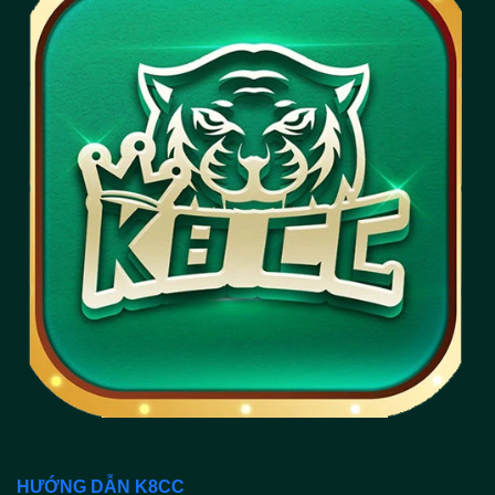
HƯỚNG DẪN K8CC