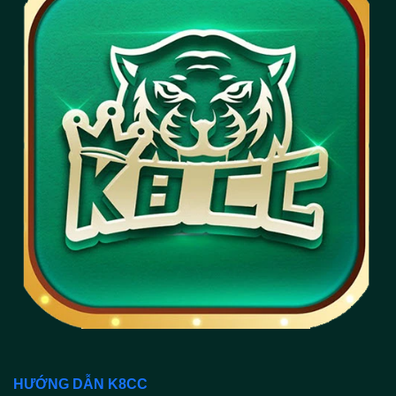
HƯỚNG DẪN K8CC