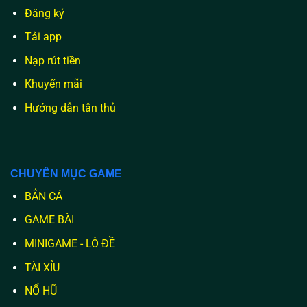
Đăng ký
Tải app
Nạp rút tiền
Khuyến mãi
Hướng dẫn tân thủ
CHUYÊN MỤC GAME
BẮN CÁ
GAME BÀI
MINIGAME - LÔ ĐỀ
TÀI XỈU
NỔ HŨ