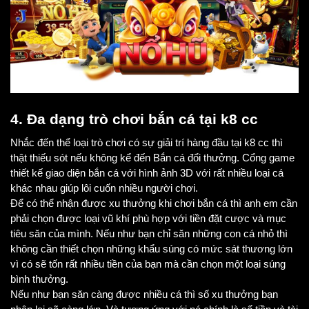
4. Đa dạng trò chơi bắn cá tại k8 cc
Nhắc đến thể loại trò chơi có sự giải trí hàng đầu tại k8 cc thì 
thật thiếu sót nếu không kể đến Bắn cá đổi thưởng. Cổng game 
thiết kế giao diện bắn cá với hình ảnh 3D với rất nhiều loại cá 
khác nhau giúp lôi cuốn nhiều người chơi. 
Để có thể nhận được xu thưởng khi chơi bắn cá thì anh em cần 
phải chọn được loại vũ khí phù hợp với tiền đặt cược và mục 
tiêu săn của mình. Nếu như bạn chỉ săn những con cá nhỏ thì 
không cần thiết chọn những khẩu súng có mức sát thương lớn 
vì có sẽ tốn rất nhiều tiền của bạn mà cần chọn một loại súng 
bình thưởng. 
Nếu như bạn săn càng được nhiều cá thì số xu thưởng bạn 