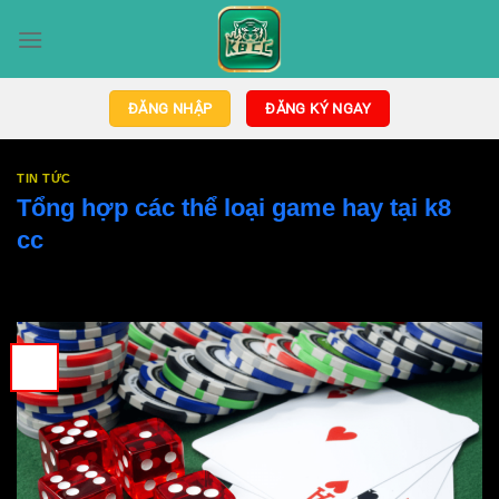
Bỏ
qua
nội
dung
ĐĂNG NHẬP
ĐĂNG KÝ NGAY
TIN TỨC
Tổng hợp các thể loại game hay tại k8
cc
01
Th4