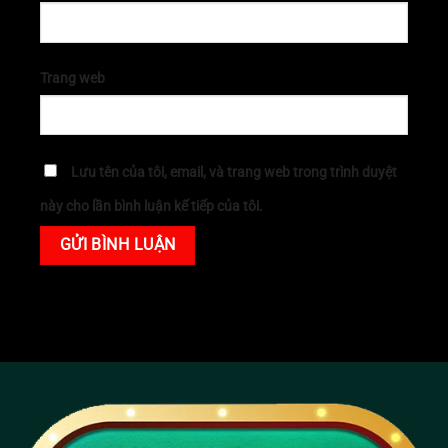
Trang web
Lưu tên của tôi, email, và trang web trong trình duyệt
này cho lần bình luận kế tiếp của tôi.