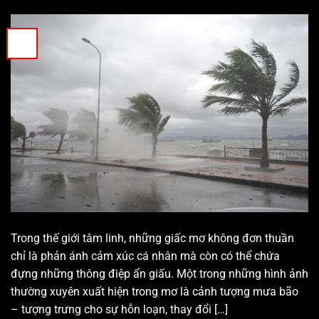
28
Th4
Trong thế giới tâm linh, những giấc mơ không đơn thuần
chỉ là phản ánh cảm xúc cá nhân mà còn có thể chứa
đựng những thông điệp ẩn giấu. Một trong những hình ảnh
thường xuyên xuất hiện trong mơ là cảnh tượng mưa bão
– tượng trưng cho sự hỗn loạn, thay đổi […]