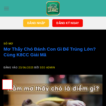
Bỏ
qua
nội
dung
ĐĂNG NHẬP
ĐĂNG KÝ NGAY
SỔ MƠ
Mơ Thấy Chó Đánh Con Gì Để Trúng Lớn?
Cùng K8CC Giải Mã
ĐĂNG VÀO
23/06/2025
BỞI
SEO ADMIN
23
Th6