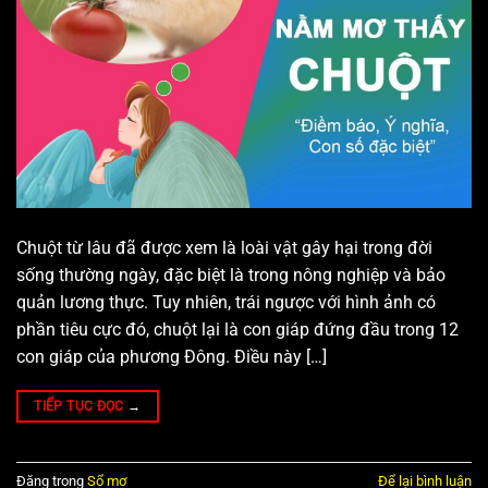
Chuột từ lâu đã được xem là loài vật gây hại trong đời
sống thường ngày, đặc biệt là trong nông nghiệp và bảo
quản lương thực. Tuy nhiên, trái ngược với hình ảnh có
phần tiêu cực đó, chuột lại là con giáp đứng đầu trong 12
con giáp của phương Đông. Điều này […]
TIẾP TỤC ĐỌC
→
Đăng trong
Sổ mơ
Để lại bình luận