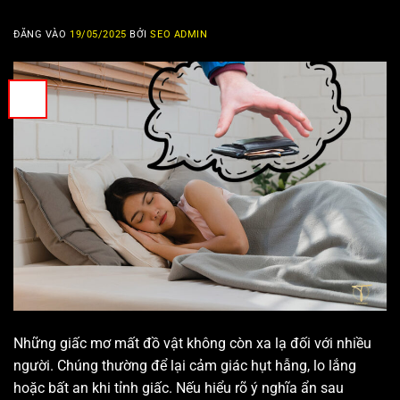
ĐĂNG VÀO
19/05/2025
BỞI
SEO ADMIN
19
Th5
Những giấc mơ mất đồ vật không còn xa lạ đối với nhiều
người. Chúng thường để lại cảm giác hụt hẫng, lo lắng
hoặc bất an khi tỉnh giấc. Nếu hiểu rõ ý nghĩa ẩn sau