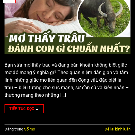
Bạn vừa mơ thấy trâu và đang băn khoăn không biết giấc
mơ đó mang ý nghĩa gì? Theo quan niệm dân gian và tâm
linh, những giấc mơ liên quan đến động vật, đặc biệt là
trâu – biểu tượng cho sức mạnh, sự cần cù và kiên nhẫn –
thường mang theo những […]
TIẾP TỤC ĐỌC
→
Đăng trong
Sổ mơ
Để lại bình luận