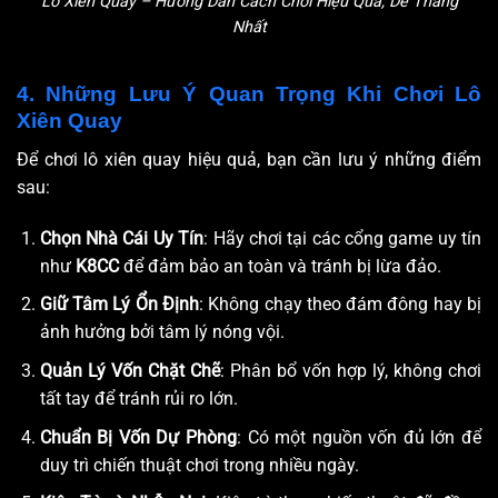
Lô Xiên Quay – Hướng Dẫn Cách Chơi Hiệu Quả, Dễ Thắng
Nhất
4. Những Lưu Ý Quan Trọng Khi Chơi Lô
Xiên Quay
Để chơi lô xiên quay hiệu quả, bạn cần lưu ý những điểm
sau:
Chọn Nhà Cái Uy Tín
: Hãy chơi tại các cổng game uy tín
như
K8CC
để đảm bảo an toàn và tránh bị lừa đảo.
Giữ Tâm Lý Ổn Định
: Không chạy theo đám đông hay bị
ảnh hưởng bởi tâm lý nóng vội.
Quản Lý Vốn Chặt Chẽ
: Phân bổ vốn hợp lý, không chơi
tất tay để tránh rủi ro lớn.
Chuẩn Bị Vốn Dự Phòng
: Có một nguồn vốn đủ lớn để
duy trì chiến thuật chơi trong nhiều ngày.