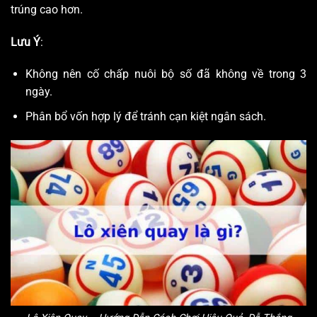
trúng cao hơn.
Lưu Ý
:
Không nên cố chấp nuôi bộ số đã không về trong 3
ngày.
Phân bổ vốn hợp lý để tránh cạn kiệt ngân sách.