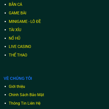
BẮN CÁ
GAME BÀI
MINIGAME - LÔ ĐỀ
TÀI XỈU
NỔ HŨ
LIVE CASINO
THỂ THAO
VỀ CHÚNG TÔI
Giới thiệu
Chính Sách Bảo Mật
Thông Tin Liên Hệ