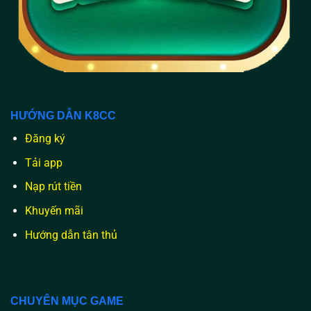
HƯỚNG DẪN K8CC
Đăng ký
Tải app
Nạp rút tiền
Khuyến mãi
Hướng dẫn tân thủ
CHUYÊN MỤC GAME