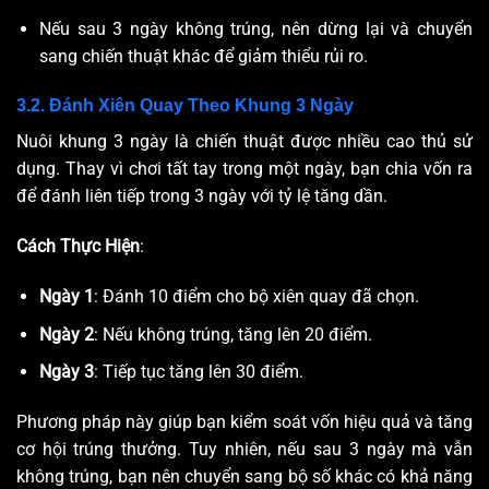
Nếu sau 3 ngày không trúng, nên dừng lại và chuyển
sang chiến thuật khác để giảm thiểu rủi ro.
3.2. Đánh Xiên Quay Theo Khung 3 Ngày
Nuôi khung 3 ngày là chiến thuật được nhiều cao thủ sử
dụng. Thay vì chơi tất tay trong một ngày, bạn chia vốn ra
để đánh liên tiếp trong 3 ngày với tỷ lệ tăng dần.
Cách Thực Hiện
:
Ngày 1
: Đánh 10 điểm cho bộ xiên quay đã chọn.
Ngày 2
: Nếu không trúng, tăng lên 20 điểm.
Ngày 3
: Tiếp tục tăng lên 30 điểm.
Phương pháp này giúp bạn kiểm soát vốn hiệu quả và tăng
cơ hội trúng thưởng. Tuy nhiên, nếu sau 3 ngày mà vẫn
không trúng, bạn nên chuyển sang bộ số khác có khả năng