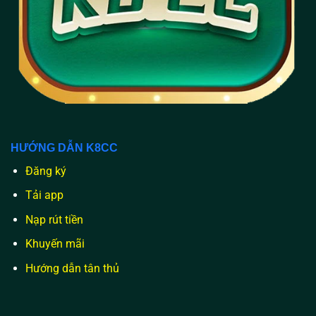
HƯỚNG DẪN K8CC
Đăng ký
Tải app
Nạp rút tiền
Khuyến mãi
Hướng dẫn tân thủ