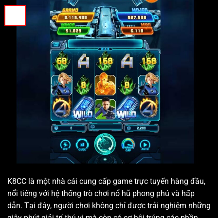
02
Th11
K8CC là một nhà cái cung cấp game trực tuyến hàng đầu,
nổi tiếng với hệ thống trò chơi nổ hũ phong phú và hấp
dẫn. Tại đây, người chơi không chỉ được trải nghiệm những
giây phút giải trí thú vị mà còn có cơ hội trúng các phần