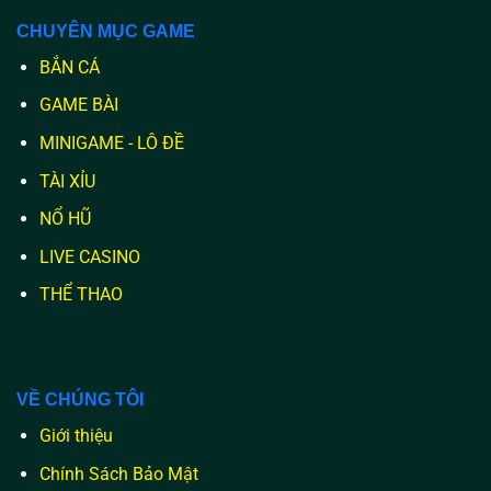
CHUYÊN MỤC GAME
BẮN CÁ
GAME BÀI
MINIGAME - LÔ ĐỀ
TÀI XỈU
NỔ HŨ
LIVE CASINO
THỂ THAO
VỀ CHÚNG TÔI
Giới thiệu
Chính Sách Bảo Mật