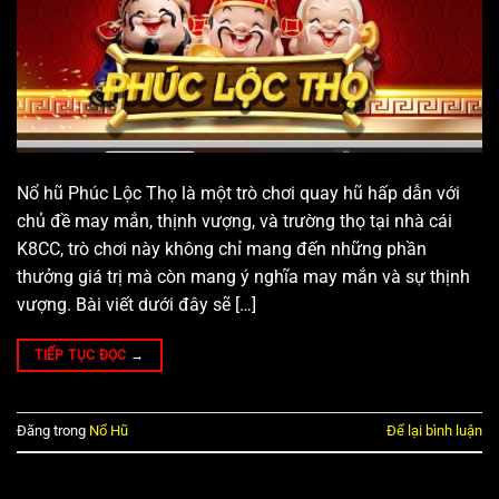
Nổ hũ Phúc Lộc Thọ là một trò chơi quay hũ hấp dẫn với
chủ đề may mắn, thịnh vượng, và trường thọ tại nhà cái
K8CC, trò chơi này không chỉ mang đến những phần
thưởng giá trị mà còn mang ý nghĩa may mắn và sự thịnh
vượng. Bài viết dưới đây sẽ […]
TIẾP TỤC ĐỌC
→
Đăng trong
Nổ Hũ
Để lại bình luận