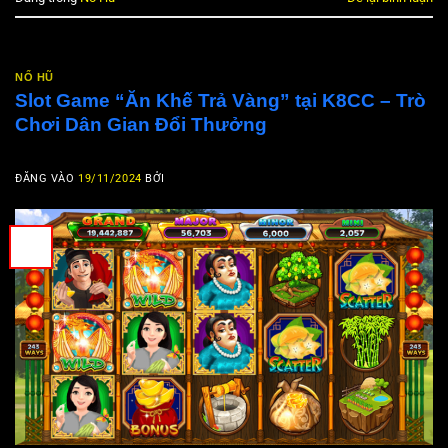
NỔ HŨ
Slot Game “Ăn Khế Trả Vàng” tại K8CC – Trò
Chơi Dân Gian Đổi Thưởng
ĐĂNG VÀO
19/11/2024
BỞI
19
Th11