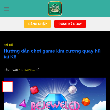
Bỏ
qua
nội
dung
ĐĂNG NHẬP
ĐĂNG KÝ NGAY
NỔ HŨ
Hướng dẫn chơi game kim cương quay hũ
tại K8
ĐĂNG VÀO
10/06/2024
BỞI
10
Th6