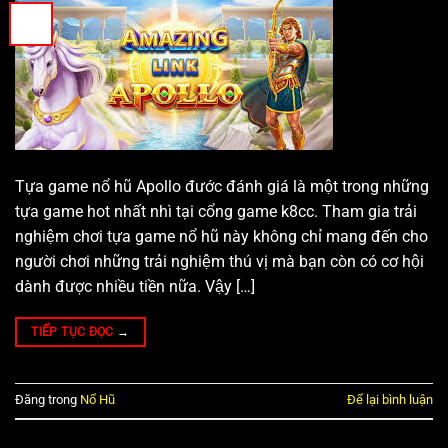
30
Th3
Tựa game nổ hũ Apollo đước đánh giá là một trong những
tựa game hot nhất nhì tại cổng game k8cc. Tham gia trải
nghiệm chơi tựa game nổ hũ này không chỉ mang đến cho
người chơi những trải nghiệm thú vị mà bạn còn có cơ hội
dành được nhiều tiền nữa. Vậy […]
TIẾP TỤC ĐỌC
→
Đăng trong
Nổ Hũ
Để lại bình luận