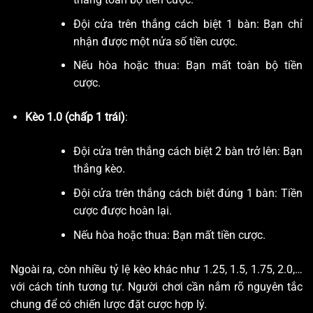
Đội cửa trên thắng cách biệt 1 bàn: Bạn chỉ
nhận được một nửa số tiền cược.
Nếu hòa hoặc thua: Bạn mất toàn bộ tiền
cược.
Kèo 1.0 (chấp 1 trái)
:
Đội cửa trên thắng cách biệt 2 bàn trở lên: Bạn
thắng kèo.
Đội cửa trên thắng cách biệt đúng 1 bàn: Tiền
cược được hoàn lại.
Nếu hòa hoặc thua: Bạn mất tiền cược.
Ngoài ra, còn nhiều tỷ lệ kèo khác như 1.25, 1.5, 1.75, 2.0,…
với cách tính tương tự. Người chơi cần nắm rõ nguyên tắc
chung để có chiến lược đặt cược hợp lý.