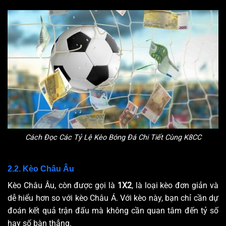
Cách Đọc Các Tỷ Lệ Kèo Bóng Đá Chi Tiết Cùng K8CC
2.2. Kèo Châu Âu
Kèo Châu Âu, còn được gọi là
1X2
, là loại kèo đơn giản và
dễ hiểu hơn so với kèo Châu Á. Với kèo này, bạn chỉ cần dự
đoán kết quả trận đấu mà không cần quan tâm đến tỷ số
hay số bàn thắng.