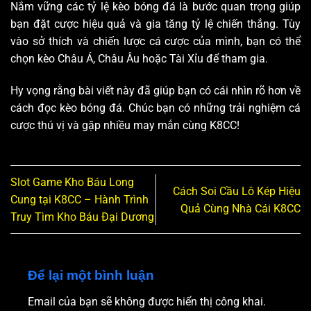
Nắm vững các tỷ lệ kèo bóng đá là bước quan trọng giúp
bạn đặt cược hiệu quả và gia tăng tỷ lệ chiến thắng. Tùy
vào sở thích và chiến lược cá cược của mình, bạn có thể
chọn kèo Châu Á, Châu Âu hoặc Tài Xỉu để tham gia.
Hy vọng rằng bài viết này đã giúp bạn có cái nhìn rõ hơn về
cách đọc kèo bóng đá. Chúc bạn có những trải nghiệm cá
cược thú vị và gặp nhiều may mắn cùng K8CC!
Slot Game Kho Báu Long
Cách Soi Cầu Lô Kép Hiệu
Cung tại K8CC – Hành Trình
Quả Cùng Nhà Cái K8CC
Truy Tìm Kho Báu Đại Dương
Để lại một bình luận
Email của bạn sẽ không được hiển thị công khai.