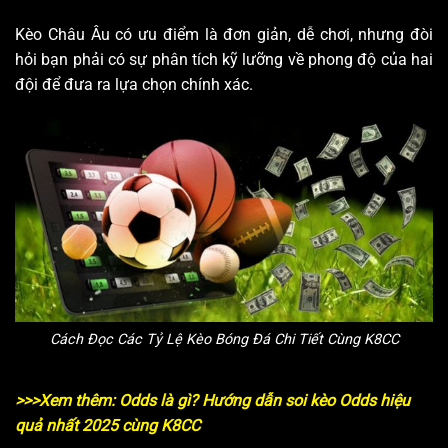
Kèo Châu Âu có ưu điểm là đơn giản, dễ chơi, nhưng đòi
hỏi bạn phải có sự phân tích kỹ lưỡng về phong độ của hai
đội để đưa ra lựa chọn chính xác.
Cách Đọc Các Tỷ Lệ Kèo Bóng Đá Chi Tiết Cùng K8CC
>>>Xem thêm: Odds là gì? Hướng dẫn soi kèo Odds hiệu
quả nhất 2025 cùng K8CC