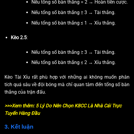
Nếu tổng số bàn thắng = 2 → Hoàn tiền cược.
Nếu tổng số bàn thắng ≥ 3 → Tài thắng.
Nếu tổng số bàn thắng ≤ 1 → Xỉu thắng.
Kèo 2.5
:
Nếu tổng số bàn thắng ≥ 3 → Tài thắng.
Nếu tổng số bàn thắng ≤ 2 → Xỉu thắng.
Kèo Tài Xỉu rất phù hợp với những ai không muốn phân
tích quá sâu về đội bóng mà chỉ quan tâm đến tổng số bàn
thắng của trận đấu.
>>>Xem thêm: 5 Lý Do Nên Chọn K8CC Là Nhà Cái Trực
Tuyến Hàng Đầu
3. Kết luận