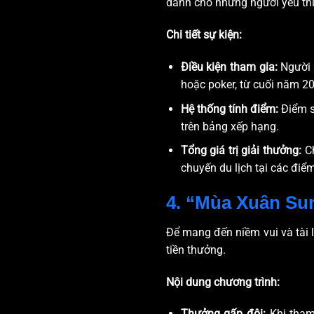
dành cho những người yêu thíc
Chi tiết sự kiện:
Điều kiện tham gia:
Người c
hoặc poker, từ cuối năm 2
Hệ thống tính điểm:
Điểm số
trên bảng xếp hạng.
Tổng giá trị giải thưởng:
Ch
chuyến du lịch tại các điểm
4. “Mùa Xuân Su
Để mang đến niềm vui và tài 
tiền thưởng.
Nội dung chương trình:
Thưởng gấp đôi:
Khi tham 