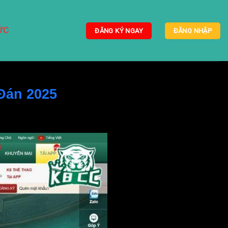
ỨC
ĐĂNG KÝ NGAY
ĐĂNG NHẬP
Đán 2025