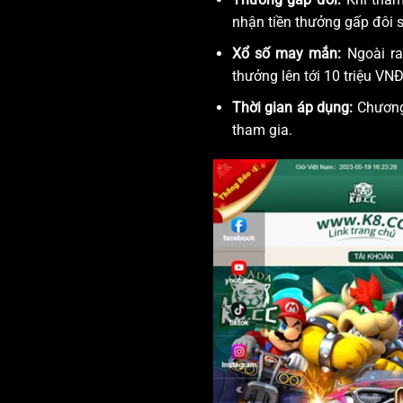
nhận tiền thưởng gấp đôi s
Xổ số may mắn:
Ngoài ra
thưởng lên tới 10 triệu VNĐ
Thời gian áp dụng:
Chương 
tham gia.