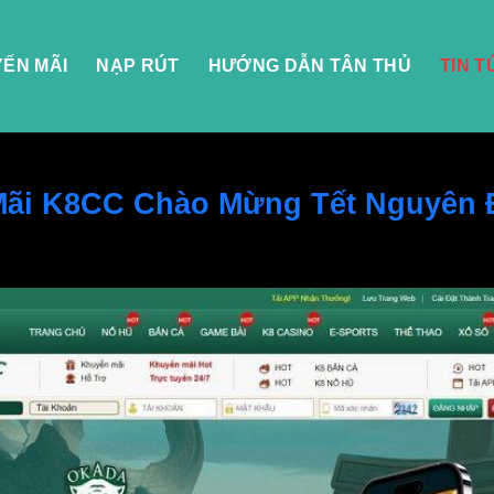
ẾN MÃI
NẠP RÚT
HƯỚNG DẪN TÂN THỦ
TIN T
Mãi K8CC Chào Mừng Tết Nguyên 