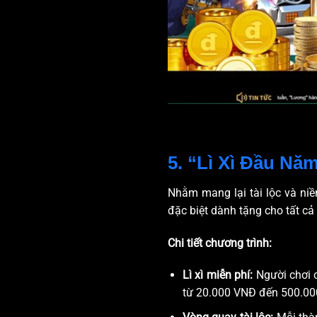
5. “Lì Xì Đầu Nă
Nhằm mang lại tài lộc và niềm
đặc biệt dành tặng cho tất cả
Chi tiết chương trình:
Lì xì miễn phí:
Người chơi c
từ 20.000 VNĐ đến 500.00