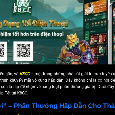
ến gần, và
K8CC
– một trong những nhà cái giải trí trực tuyến 
trình khuyến mãi vô cùng hấp dẫn. Đây không chỉ là cơ hội đ
à còn là dịp để nhận về hàng loạt phần thưởng giá trị. Dưới đâ
ịp Tết tại K8CC.
i” – Phần Thưởng Hấp Dẫn Cho Thà