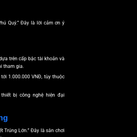
Phú Quý.” Đây là lời cảm ơn ý
dựa trên cấp bậc tài khoản và
i tham gia.
 tới 1.000.000 VNĐ, tùy thuộc
hiết bị công nghệ hiện đại
ng
t Trúng Lớn.” Đây là sân chơi