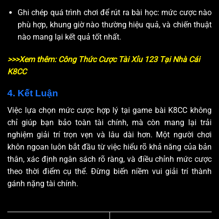
Ghi chép quá trình chơi để rút ra bài học: mức cược nào
phù hợp, khung giờ nào thường hiệu quả, và chiến thuật
nào mang lại kết quả tốt nhất.
>>>Xem thêm: Công Thức Cược Tài Xỉu 123 Tại Nhà Cái
K8CC
4. Kết Luận
Việc lựa chọn mức cược hợp lý tại game bài K8CC không
chỉ giúp bạn bảo toàn tài chính, mà còn mang lại trải
nghiệm giải trí trọn vẹn và lâu dài hơn. Một người chơi
khôn ngoan luôn bắt đầu từ việc hiểu rõ khả năng của bản
thân, xác định ngân sách rõ ràng, và điều chỉnh mức cược
theo thời điểm cụ thể. Đừng biến niềm vui giải trí thành
gánh nặng tài chính.