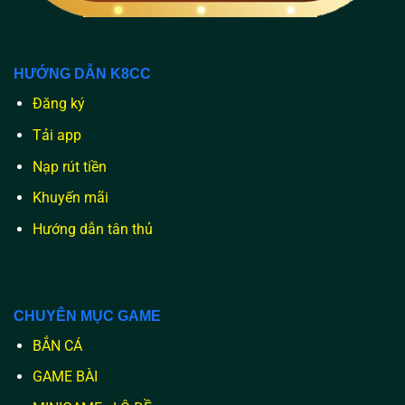
HƯỚNG DẪN K8CC
Đăng ký
Tải app
Nạp rút tiền
Khuyến mãi
Hướng dẫn tân thủ
CHUYÊN MỤC GAME
BẮN CÁ
GAME BÀI