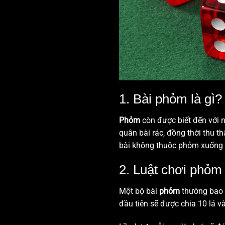
1. Bài phỏm là gì?
Phỏm
còn được biết đến với n
quân bài rác, đồng thời thu t
bài không thuộc phỏm xuống 
2. Luật chơi phỏm
Một bộ bài
phỏm
thường bao g
đầu tiên sẽ được chia 10 lá v