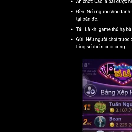
Ăn chốt: Các lá bài được nh
Đền: Nếu người chơi đánh c
tại bàn đó.
Tái: Là khi game thủ hạ bà
Gửi: Nếu người chơi trước 
tổng số điểm cuối cùng.