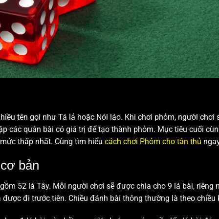
hiều tên gọi như Tá lả hoặc Nói láo. Khi chơi phỏm, người chơi
hập các quân bài có giá trị để tạo thành phỏm. Mục tiêu cuối cùn
mức thấp nhất. Cùng tìm hiểu
cách chơi Phỏm cho tân thủ
ngay
 cơ bản
ồm 52 lá Tây. Mỗi người chơi sẽ được chia cho 9 lá bài, riêng
à được đi trước tiên. Chiều đánh bài thông thường là theo chiều