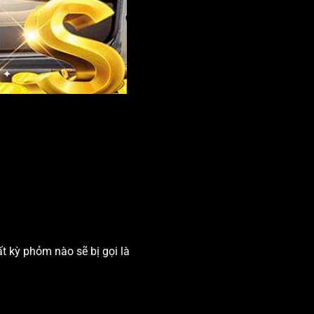
t kỳ phỏm nào sẽ bị gọi là