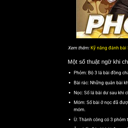
Xem thêm:
Kỹ năng đánh bài 
Một số thuật ngữ khi c
Phỏm: Bộ 3 lá bài đồng chấ
Bài rác: Những quân bài k
Nọc: Số lá bài dư sau khi 
Móm: Số bài ở nọc đã được
móm.
Ù: Thành công có 3 phỏm tr