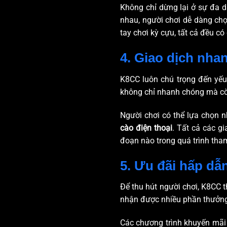
Không chỉ dừng lại ở sự đa d
nhau, người chơi dễ dàng ch
tay chơi kỳ cựu, tất cả đều c
4. Giao dịch nha
K8CC luôn chú trọng đến yếu t
không chỉ nhanh chóng mà cò
Người chơi có thể lựa chọn 
cào điện thoại
. Tất cả các g
đoạn nào trong quá trình tha
5. Ưu đãi hấp dẫ
Để thu hút người chơi, K8CC 
nhận được nhiều phần thưởng
Các chương trình khuyến mãi k