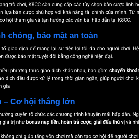
ạng trò chơi, K8CC còn cung cấp các tùy chọn bàn cược linh 
ọn lựa bàn cược phù hợp với khả năng tài chính của mình. Từ 
ó cơ hội tham gia và tận hưởng các ván bài hấp dẫn tại K8CC.
nh chóng, bảo mật an toàn
ố giao dịch để mang lại sự tiện lợi tối đa cho người chơi. Hệ
n được bảo mật tuyệt đối bằng công nghệ hiện đại.
nhiều phương thức giao dịch khác nhau, bao gồm
chuyển khoản
iao dịch đều được xử lý trong thời gian ngắn, giúp người chơi 
m gia
n – Cơ hội thắng lớn
thường xuyên tổ chức các chương trình khuyến mãi hấp dẫn. Ngư
 giá trị như
bonus nạp tiền, hoàn trả cược, giải đấu thú vị
và nhi
hông chỉ giúp tăng vốn chơi mà còn tạo cơ hội để người chơi t