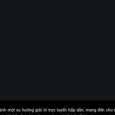
ành một xu hướng giải trí trực tuyến hấp dẫn, mang đến cho 