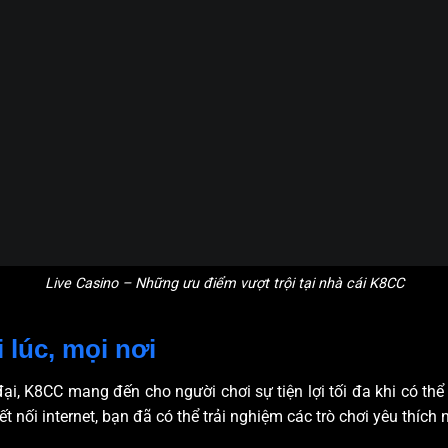
Live Casino – Những ưu điểm vượt trội tại nhà cái K8CC
 lúc, mọi nơi
đại, K8CC mang đến cho người chơi sự tiện lợi tối đa khi có th
kết nối internet, bạn đã có thể trải nghiệm các trò chơi yêu thích