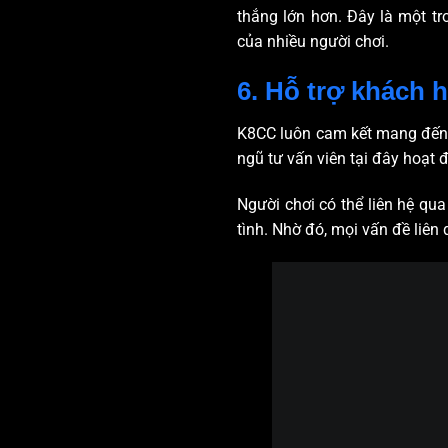
thắng lớn hơn. Đây là một t
của nhiều người chơi.
6. Hỗ trợ khách 
K8CC luôn cam kết mang đến t
ngũ tư vấn viên tại đây hoạt
Người chơi có thể liên hệ qu
tình. Nhờ đó, mọi vấn đề liên