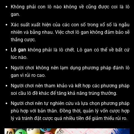
Không phải con lô nào không về cũng được coi là lô
gan.
Xác suất xuất hiện của các con số trong xổ số là ngẫu
nhiên và bằng nhau. Việc chơi lô gan không đảm bảo sẽ
thắng cược.
Lô gan
không phải là lô chết. Lô gan có thể về bất cứ
lúc nào.
Người chơi không nên lạm dụng phương pháp đánh lô
gan vì rủi ro cao.
Người chơi nên tham khảo và kết hợp các phương pháp
soi cầu lô đề khác để tăng khả năng trúng thưởng.
Người chơi nên tự nghiên cứu và lựa chọn phương pháp
phù hợp với bản thân. Đồng thời, quản lý vốn cược hợp
lý và tránh đặt cược quá nhiều tiền để giảm thiểu rủi ro.