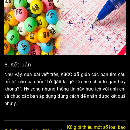
6. Kết luận
Như vậy, qua bài viết trên, K8CC đã giúp các bạn tìm câu
trả lời cho câu hỏi “
Lô gan
là gì? Có nên chơi lô gan hay
không?”. Hy vọng những thông tin này hữu ích với anh em
và chúc các bạn áp dụng đúng cách để nhận được kết quả
như ý.
K8 giới thiệu một số loại bảo