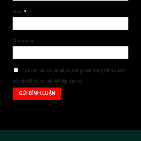
Email
*
Trang web
Lưu tên của tôi, email, và trang web trong trình duyệt
này cho lần bình luận kế tiếp của tôi.