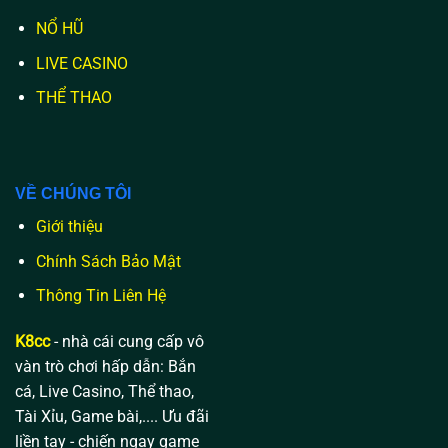
NỔ HŨ
LIVE CASINO
THỂ THAO
VỀ CHÚNG TÔI
Giới thiệu
Chính Sách Bảo Mật
Thông Tin Liên Hệ
K8cc
- nhà cái cung cấp vô
vàn trò chơi hấp dẫn: Bắn
cá, Live Casino, Thể thao,
Tài Xỉu, Game bài,.... Ưu đãi
liền tay - chiến ngay game