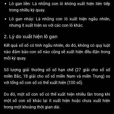
Lô gan liền: Là những con lô không xuất hiện liên tiếp
trong nhiều kỳ quay.
Lô gan nhảy: Là những con lô xuất hiện ngẫu nhiên,
nhưng ít xuất hiện so với các con lô khác.
2. Lý do xuất hiện lô gan
Kết quả xổ số có tính ngẫu nhiên, do đó, không có quy luật
nào đảm bảo con số nào cũng sẽ xuất hiện đều đặn trong
mỗi kỳ quay.
Số lượng giải thưởng xổ số hạn chế (27 giải cho xổ số
miền Bắc, 18 giải cho xổ số miền Nam và miền Trung) so
với tổng số con số có thể xuất hiện (100 số).
Do đó, một số con số có thể xuất hiện nhiều lần trong khi
một số con số khác lại ít xuất hiện hoặc chưa xuất hiện
trong một khoảng thời gian dài.