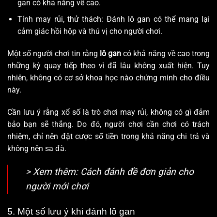
gan có khả năng về cao.
Tính may rủi, thử thách: Đánh lô gan có thể mang lại
cảm giác hồi hộp và thú vị cho người chơi.
Một số người chơi tin rằng
lô gan
có khả năng về cao trong
những kỳ quay tiếp theo vì đã lâu không xuất hiện. Tuy
nhiên, không có cơ sở khoa học nào chứng minh cho điều
này.
Cần lưu ý rằng xổ số là trò chơi may rủi, không có gì đảm
bảo bạn sẽ thắng. Do đó, người chơi cần chơi có trách
nhiệm, chỉ nên đặt cược số tiền trong khả năng chi trả và
không nên sa đà.
> Xem thêm:
Cách đánh đề đơn giản cho
người mới chơi
5. Một số lưu ý khi đánh lô gan