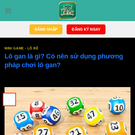
Bỏ
qua
nội
dung
ĐĂNG NHẬP
ĐĂNG KÝ NGAY
MINI GAME - LÔ ĐỀ
Lô gan là gì? Có nên sử dụng phương
pháp chơi lô gan?
21
Th6