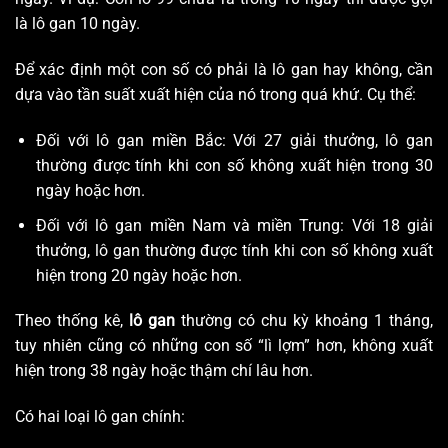
là lô gan 10 ngày.
Để xác định một con số có phải là lô gan hay không, cần
dựa vào tần suất xuất hiện của nó trong quá khứ. Cụ thể:
Đối với lô gan miền Bắc: Với 27 giải thưởng, lô gan
thường được tính khi con số không xuất hiện trong 30
ngày hoặc hơn.
Đối với lô gan miền Nam và miền Trung: Với 18 giải
thưởng, lô gan thường được tính khi con số không xuất
hiện trong 20 ngày hoặc hơn.
Theo thống kê,
lô gan
thường có chu kỳ khoảng 1 tháng,
tuy nhiên cũng có những con số “lì lợm” hơn, không xuất
hiện trong 38 ngày hoặc thậm chí lâu hơn.
Có hai loại lô gan chính: