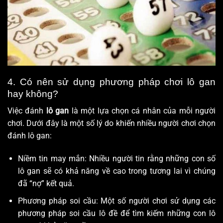
4. Có nên sử dụng phương pháp chơi lô gan
hay không?
Việc đánh
lô gan
là một lựa chọn cá nhân của mỗi người
chơi. Dưới đây là một số lý do khiến nhiều người chơi chọn
đánh lô gan:
Niềm tin may mắn: Nhiều người tin rằng những con số
lô gan sẽ có khả năng về cao trong tương lai vì chúng
đã “nợ” kết quả.
Phương pháp soi cầu: Một số người chơi sử dụng các
phương pháp soi cầu lô đề để tìm kiếm những con lô