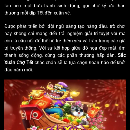
tạo nên một bức tranh sinh động, gợi nhớ ký ức thân
thương mỗi dịp Tết đến xuân về.
Được phát triển bởi đội ngũ sáng tạo hàng đầu, trò chơi
này không chỉ mang đến trải nghiệm giải trí tuyệt vời mà
còn là cầu nối để thế hệ trẻ thêm yêu và trân trọng các giá
trị truyền thống. Với sự kết hợp giữa đồ họa đẹp mắt, âm
thanh sống động, cùng các phần thưởng hấp dẫn,
Sắc
Xuân Chợ Tết
chắc chắn sẽ là lựa chọn hoàn hảo để khởi
đầu năm mới.