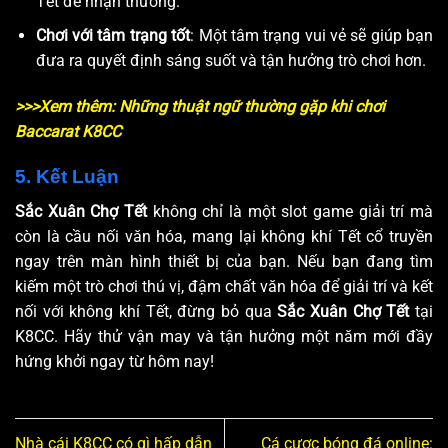
Tết để nhận thưởng.
Chơi với tâm trạng tốt
: Một tâm trạng vui vẻ sẽ giúp bạn
đưa ra quyết định sáng suốt và tận hưởng trò chơi hơn.
>>>Xem thêm: Những thuật ngữ thường gặp khi chơi
Baccarat K8CC
5. Kết Luận
Sắc Xuân Chợ Tết
không chỉ là một slot game giải trí mà
còn là cầu nối văn hóa, mang lại không khí Tết cổ truyền
ngay trên màn hình thiết bị của bạn. Nếu bạn đang tìm
kiếm một trò chơi thú vị, đậm chất văn hóa để giải trí và kết
nối với không khí Tết, đừng bỏ qua
Sắc Xuân Chợ Tết
tại
K8CC. Hãy thử vận may và tận hưởng một năm mới đầy
hứng khởi ngay từ hôm nay!
Nhà cái K8CC có gì hấp dẫn
Cá cược bóng đá online: