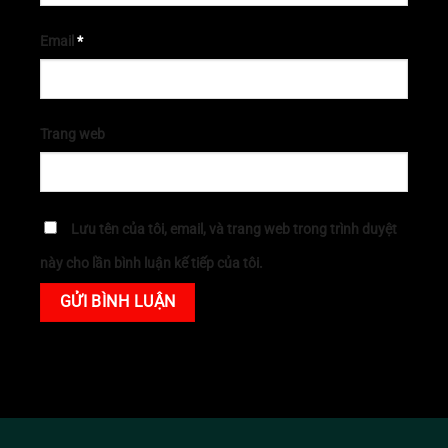
Email
*
Trang web
Lưu tên của tôi, email, và trang web trong trình duyệt
này cho lần bình luận kế tiếp của tôi.