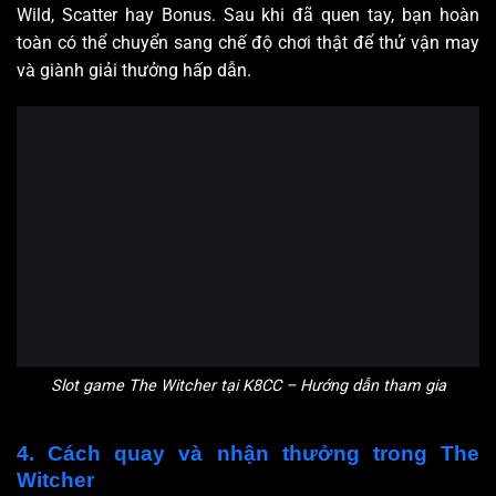
Wild, Scatter hay Bonus. Sau khi đã quen tay, bạn hoàn
toàn có thể chuyển sang chế độ chơi thật để thử vận may
và giành giải thưởng hấp dẫn.
Slot game The Witcher tại K8CC – Hướng dẫn tham gia
4. Cách quay và nhận thưởng trong The
Witcher