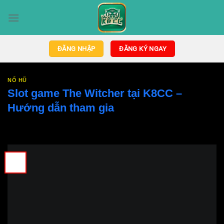
Bỏ
qua
nội
dung
ĐĂNG NHẬP
ĐĂNG KÝ NGAY
NỔ HŨ
Slot game The Witcher tại K8CC –
Hướng dẫn tham gia
09
Th6