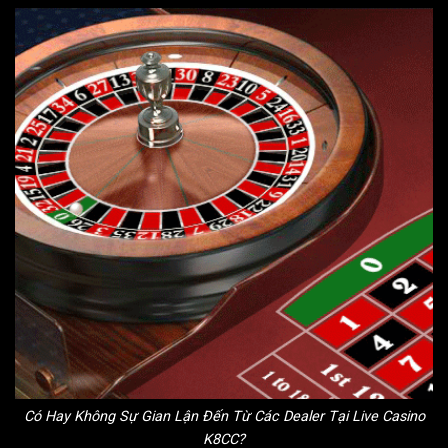
Có Hay Không Sự Gian Lận Đến Từ Các Dealer Tại Live Casino
K8CC?