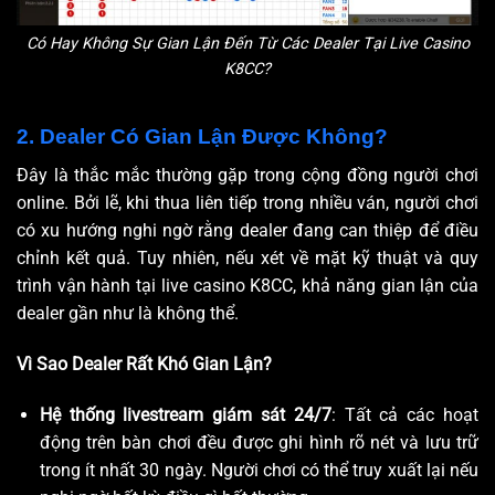
Có Hay Không Sự Gian Lận Đến Từ Các Dealer Tại Live Casino
K8CC?
2. Dealer Có Gian Lận Được Không?
Đây là thắc mắc thường gặp trong cộng đồng người chơi
online. Bởi lẽ, khi thua liên tiếp trong nhiều ván, người chơi
có xu hướng nghi ngờ rằng dealer đang can thiệp để điều
chỉnh kết quả. Tuy nhiên, nếu xét về mặt kỹ thuật và quy
trình vận hành tại live casino K8CC, khả năng gian lận của
dealer gần như là không thể.
Vì Sao Dealer Rất Khó Gian Lận?
Hệ thống livestream giám sát 24/7
: Tất cả các hoạt
động trên bàn chơi đều được ghi hình rõ nét và lưu trữ
trong ít nhất 30 ngày. Người chơi có thể truy xuất lại nếu