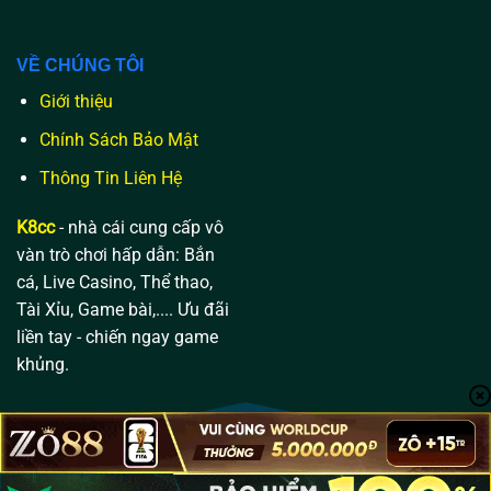
VỀ CHÚNG TÔI
Giới thiệu
Chính Sách Bảo Mật
Thông Tin Liên Hệ
K8cc
- nhà cái cung cấp vô
vàn trò chơi hấp dẫn: Bắn
cá, Live Casino, Thể thao,
Tài Xỉu, Game bài,.... Ưu đãi
liền tay - chiến ngay game
khủng.
Copyright 2024 © K8CC