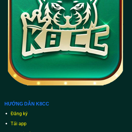
HƯỚNG DẪN K8CC
Đăng ký
Tải app