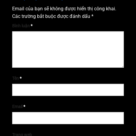
Email của bạn sẽ không được hiển thị công khai.
Các trường bắt buộc được đánh dấu
*
Bình luận
*
Tên
*
Email
*
Trang web