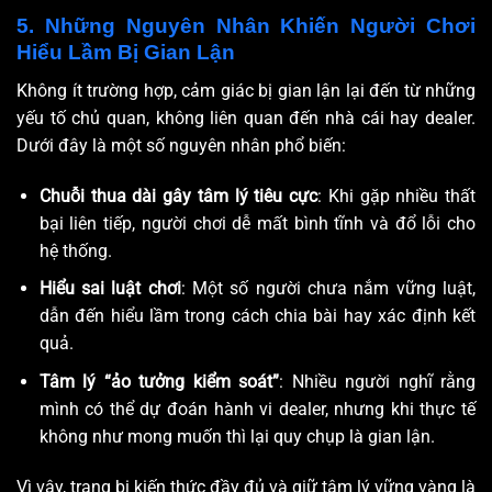
5. Những Nguyên Nhân Khiến Người Chơi
Hiểu Lầm Bị Gian Lận
Không ít trường hợp, cảm giác bị gian lận lại đến từ những
yếu tố chủ quan, không liên quan đến nhà cái hay dealer.
Dưới đây là một số nguyên nhân phổ biến:
Chuỗi thua dài gây tâm lý tiêu cực
: Khi gặp nhiều thất
bại liên tiếp, người chơi dễ mất bình tĩnh và đổ lỗi cho
hệ thống.
Hiểu sai luật chơi
: Một số người chưa nắm vững luật,
dẫn đến hiểu lầm trong cách chia bài hay xác định kết
quả.
Tâm lý “ảo tưởng kiểm soát”
: Nhiều người nghĩ rằng
mình có thể dự đoán hành vi dealer, nhưng khi thực tế
không như mong muốn thì lại quy chụp là gian lận.
Vì vậy, trang bị kiến thức đầy đủ và giữ tâm lý vững vàng là