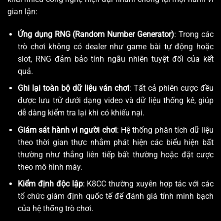
gian lận:
Ứng dụng RNG (Random Number Generator)
: Trong các
trò chơi không có dealer như game bài tự động hoặc
slot, RNG đảm bảo tính ngẫu nhiên tuyệt đối của kết
quả.
Ghi lại toàn bộ dữ liệu ván chơi
: Tất cả phiên cược đều
được lưu trữ dưới dạng video và dữ liệu thống kê, giúp
dễ dàng kiểm tra lại khi có khiếu nại.
Giám sát hành vi người chơi
: Hệ thống phân tích dữ liệu
theo thời gian thực nhằm phát hiện các biểu hiện bất
thường như thắng liên tiếp bất thường hoặc đặt cược
theo mô hình máy.
Kiểm định độc lập
: K8CC thường xuyên hợp tác với các
tổ chức giám định quốc tế để đánh giá tính minh bạch
của hệ thống trò chơi.