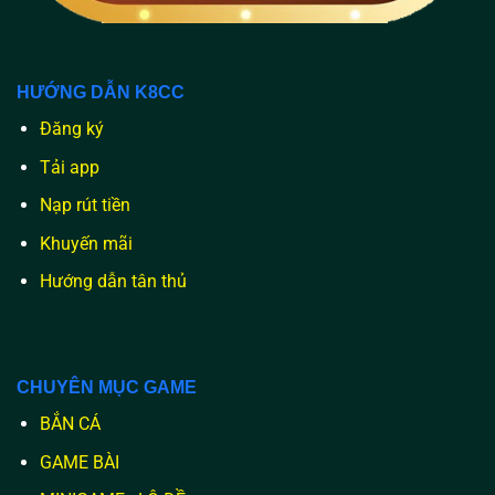
HƯỚNG DẪN K8CC
Đăng ký
Tải app
Nạp rút tiền
Khuyến mãi
Hướng dẫn tân thủ
CHUYÊN MỤC GAME
BẮN CÁ
GAME BÀI