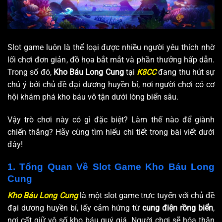
Slot game luôn là thể loại được nhiều người yêu thích nhờ
lối chơi đơn giản, đồ họa bắt mắt và phần thưởng hấp dẫn.
Trong số đó,
Kho Báu Long Cung
tại
K8CC
đang thu hút sự
chú ý bởi chủ đề đại dương huyền bí, nơi người chơi có cơ
hội khám phá kho báu vô tận dưới lòng biển sâu.
Vậy trò chơi này có gì đặc biệt? Làm thế nào để giành
chiến thắng? Hãy cùng tìm hiểu chi tiết trong bài viết dưới
đây!
1. Tổng Quan Về Slot Game Kho Báu Long
Cung
Kho Báu Long Cung
là một slot game trực tuyến với chủ đề
đại dương huyền bí, lấy cảm hứng từ
cung điện rồng biển
,
nơi cất giữ vô số kho báu quý giá. Người chơi sẽ hóa thân