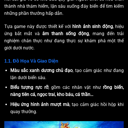
thành nhà thám hiểm, lặn sâu xuống đáy biển để tìm kiếm
những phần thưởng hấp dẫn.
Tựa game này được thiết kế với
hình ảnh sinh động
, hiệu
ứng bắt mắt và
âm thanh sống động
, mang đến trải
nghiệm chân thực như đang thực sự khám phá một thế
giới dưới nước.
1.1. Đồ Họa Và Giao Diện
Màu sắc xanh dương chủ đạo
, tạo cảm giác như đang
lặn dưới biển sâu.
Biểu tượng rực rỡ
, gồm các nhân vật như
rồng biển,
nàng tiên cá, ngọc trai, kho báu, cá thần…
Hiệu ứng hình ảnh mượt mà
, tạo cảm giác hồi hộp khi
quay thưởng.