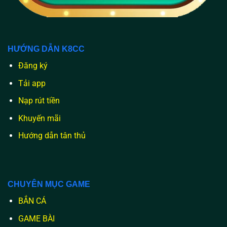
HƯỚNG DẪN K8CC
Đăng ký
Tải app
Nạp rút tiền
Khuyến mãi
Hướng dẫn tân thủ
CHUYÊN MỤC GAME
BẮN CÁ
GAME BÀI