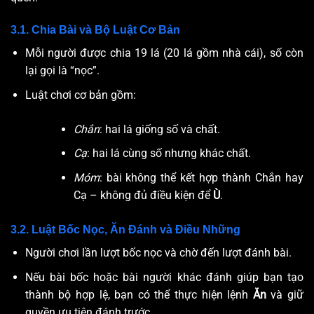
3.1. Chia Bài và Bộ Luật Cơ Bản
Mỗi người được chia 19 lá (20 lá gồm nhà cái), số còn
lại gọi là “nọc”.
Luật chơi cơ bản gồm:
Chắn
: hai lá giống số và chất.
Cạ
: hai lá cùng số nhưng khác chất.
Móm
: bài không thể kết hợp thành Chắn hay
Cạ – không đủ điều kiện để
Ù
.
3.2. Luật Bốc Nọc, Ăn Đánh và Điều Những
Người chơi lần lượt bốc nọc và chờ đến lượt đánh bài.
Nếu bài bốc hoặc bài người khác đánh giúp bạn tạo
thành bộ hợp lệ, bạn có thể thực hiện lệnh
Ăn
và giữ
quyền ưu tiên đánh trước.