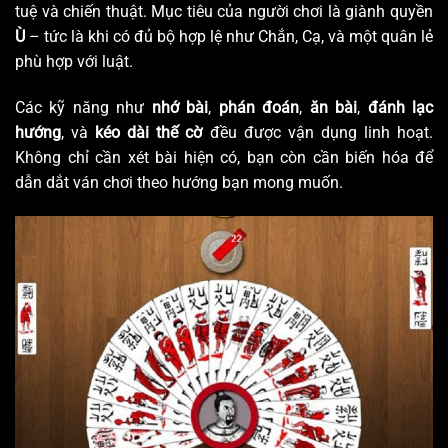
tuệ và chiến thuật. Mục tiêu của người chơi là giành quyền
Ù
– tức là khi có đủ bộ hợp lệ như Chắn, Cạ, và một quân lẻ
phù hợp với luật.
Các kỹ năng như
nhớ bài
,
phán đoán
,
ăn bài
,
đánh lạc
hướng
, và
kéo dài thế cờ
đều được vận dụng linh hoạt.
Không chỉ cần xét bài hiện có, bạn còn cần biến hóa để
dẫn dắt ván chơi theo hướng bạn mong muốn.