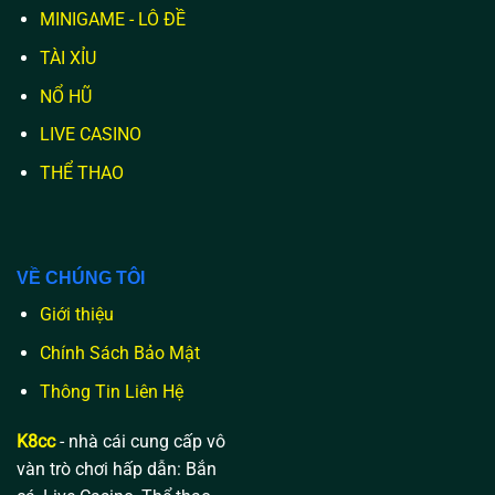
MINIGAME - LÔ ĐỀ
TÀI XỈU
NỔ HŨ
LIVE CASINO
THỂ THAO
VỀ CHÚNG TÔI
Giới thiệu
Chính Sách Bảo Mật
Thông Tin Liên Hệ
K8cc
- nhà cái cung cấp vô
vàn trò chơi hấp dẫn: Bắn