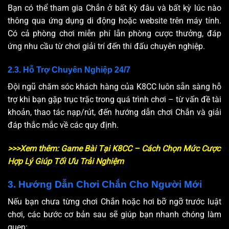
Bạn có thể tham gia Chắn ở bất kỳ đâu và bất kỳ lúc nào
thông qua ứng dụng di động hoặc website trên máy tính.
Có cả phòng chơi miễn phí lẫn phòng cược thưởng, đáp
ứng nhu cầu từ chơi giải trí đến thi đấu chuyên nghiệp.
2.3. Hỗ Trợ Chuyên Nghiệp 24/7
Đội ngũ chăm sóc khách hàng của K8CC luôn sẵn sàng hỗ
trợ khi bạn gặp trục trặc trong quá trình chơi – từ vấn đề tài
khoản, thao tác nạp/rút, đến hướng dẫn chơi Chắn và giải
đáp thắc mắc về các quy định.
>>>Xem thêm: Game Bài Tại K8CC – Cách Chọn Mức Cược
Hợp Lý Giúp Tối Ưu Trải Nghiệm
3. Hướng Dẫn Chơi Chắn Cho Người Mới
Nếu bạn chưa từng chơi Chắn hoặc hơi bỡ ngỡ trước luật
chơi, các bước cơ bản sau sẽ giúp bạn nhanh chóng làm
quen: