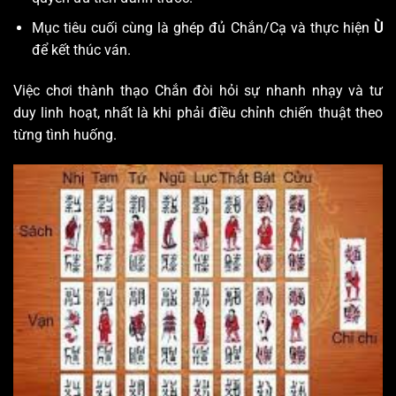
Mục tiêu cuối cùng là ghép đủ Chắn/Cạ và thực hiện
Ù
để kết thúc ván.
Việc chơi thành thạo Chắn đòi hỏi sự nhanh nhạy và tư
duy linh hoạt, nhất là khi phải điều chỉnh chiến thuật theo
từng tình huống.