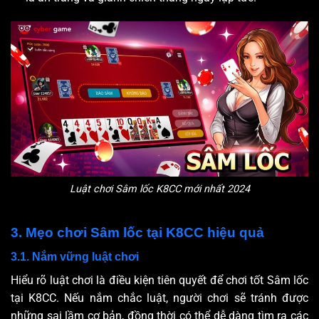
Luật chơi Sâm lốc K8CC mới nhất 2024
3. Mẹo chơi Sâm lốc tại K8CC hiệu quả
3.1. Nắm vững luật chơi
Hiểu rõ luật chơi là điều kiện tiên quyết để chơi tốt Sâm lốc
tại K8CC. Nếu nắm chắc luật, người chơi sẽ tránh được
những sai lầm cơ bản, đồng thời có thể dễ dàng tìm ra các