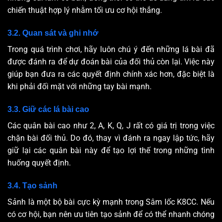
chiến thuật hợp lý nhằm tối ưu cơ hội thắng.
3.2. Quan sát và ghi nhớ
Trong quá trình chơi, hãy luôn chú ý đến những lá bài đã
được đánh ra để dự đoán bài của đối thủ còn lại. Việc này
giúp bạn đưa ra các quyết định chính xác hơn, đặc biệt là
khi phải đối mặt với những tay bài mạnh.
3.3. Giữ các lá bài cao
Các quân bài cao như 2, A, K, Q, J rất có giá trị trong việc
chặn bài đối thủ. Do đó, thay vì đánh ra ngay lập tức, hãy
giữ lại các quân bài này để tạo lợi thế trong những tình
huống quyết định.
3.4. Tạo sảnh
Sảnh là một bộ bài cực kỳ mạnh trong Sâm lốc K8CC. Nếu
có cơ hội, bạn nên ưu tiên tạo sảnh để có thể nhanh chóng