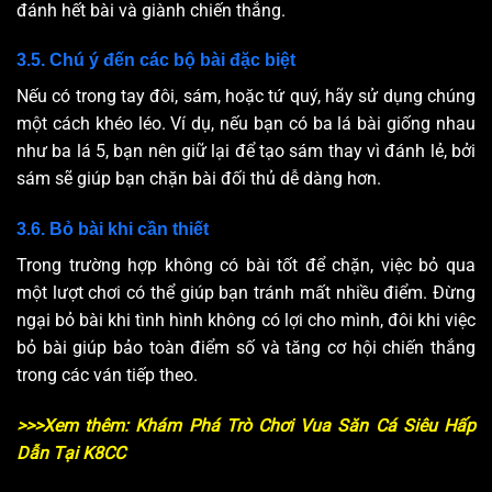
đánh hết bài và giành chiến thắng.
3.5. Chú ý đến các bộ bài đặc biệt
Nếu có trong tay đôi, sám, hoặc tứ quý, hãy sử dụng chúng
một cách khéo léo. Ví dụ, nếu bạn có ba lá bài giống nhau
như ba lá 5, bạn nên giữ lại để tạo sám thay vì đánh lẻ, bởi
sám sẽ giúp bạn chặn bài đối thủ dễ dàng hơn.
3.6. Bỏ bài khi cần thiết
Trong trường hợp không có bài tốt để chặn, việc bỏ qua
một lượt chơi có thể giúp bạn tránh mất nhiều điểm. Đừng
ngại bỏ bài khi tình hình không có lợi cho mình, đôi khi việc
bỏ bài giúp bảo toàn điểm số và tăng cơ hội chiến thắng
trong các ván tiếp theo.
>>>Xem thêm: Khám Phá Trò Chơi Vua Săn Cá Siêu Hấp
Dẫn Tại K8CC