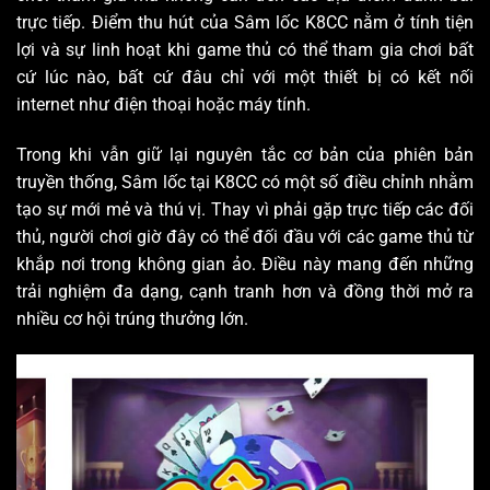
trực tiếp. Điểm thu hút của Sâm lốc K8CC nằm ở tính tiện
lợi và sự linh hoạt khi game thủ có thể tham gia chơi bất
cứ lúc nào, bất cứ đâu chỉ với một thiết bị có kết nối
internet như điện thoại hoặc máy tính.
Trong khi vẫn giữ lại nguyên tắc cơ bản của phiên bản
truyền thống, Sâm lốc tại K8CC có một số điều chỉnh nhằm
tạo sự mới mẻ và thú vị. Thay vì phải gặp trực tiếp các đối
thủ, người chơi giờ đây có thể đối đầu với các game thủ từ
khắp nơi trong không gian ảo. Điều này mang đến những
trải nghiệm đa dạng, cạnh tranh hơn và đồng thời mở ra
nhiều cơ hội trúng thưởng lớn.