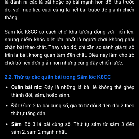
là đánh ra các lá bài hoặc bộ bài mạnh hơn đối thủ trước
đó, với mục tiêu cuối cùng là hết bài trước để giành chiến
thắng.
Sâm lốc K8CC có cách chơi khá tương đồng với Tiến lên,
nhưng điểm khác biệt lớn nhất là người chơi không phải
chặn bài theo chất. Thay vào đó, chỉ cần so sánh giá trị số
trên lá bài, không quan tâm đến chất. Điều này làm cho trò
chơi trở nên đơn giản hơn nhưng cũng đầy chiến lược.
2.2. Thứ tự các quân bài trong Sâm lốc K8CC
Quân bài rác
: Đây là những lá bài lẻ không thể ghép
thành đôi, sám, hoặc sảnh.
Đôi
: Gồm 2 lá bài cùng số, giá trị từ đôi 3 đến đôi 2 theo
thứ tự tăng dần.
Sám
: Bộ 3 lá bài cùng số. Thứ tự sám từ sám 3 đến
sám 2, sám 2 mạnh nhất.