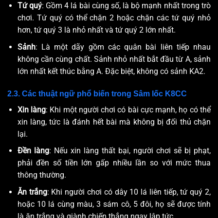
Tứ quý
: Gồm 4 lá bài cùng số, là bộ mạnh nhất trong trò
chơi. Tứ quý có thể chặn 2 hoặc chặn các tứ quý nhỏ
hơn, tứ quý 3 là nhỏ nhất và tứ quý 2 lớn nhất.
Sảnh
: Là một dãy gồm các quân bài liên tiếp nhau
không cần cùng chất. Sảnh nhỏ nhất bắt đầu từ A, sảnh
lớn nhất kết thúc bằng A. Đặc biệt, không có sảnh KA2.
2.3. Các thuật ngữ phổ biến trong Sâm lốc K8CC
Xin làng
: Khi một người chơi có bài cực mạnh, họ có thể
xin làng, tức là đánh hết bài mà không bị đối thủ chặn
lại.
Đền làng
: Nếu xin làng thất bại, người chơi sẽ bị phạt,
phải đền số tiền lớn gấp nhiều lần so với mức thua
thông thường.
Ăn trắng
: Khi người chơi có dây 10 lá liên tiếp, tứ quý 2,
hoặc 10 lá cùng màu, 3 sám cô, 5 đôi, họ sẽ được tính
là ăn trắng và giành chiến thắng ngay lập tức.