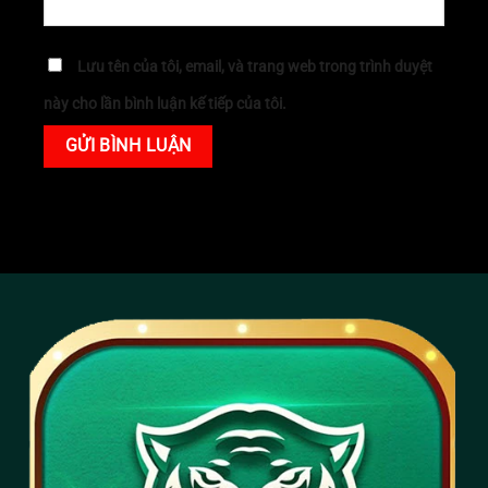
Lưu tên của tôi, email, và trang web trong trình duyệt
này cho lần bình luận kế tiếp của tôi.