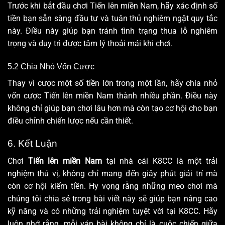
Trước khi bắt đầu chơi Tiến lên miền Nam, hãy xác định số
tiền bạn sẵn sàng đầu tư và tuân thủ nghiêm ngặt quy tắc
này. Điều này giúp bạn tránh tình trạng thua lỗ nghiêm
trọng và duy trì được tâm lý thoải mái khi chơi.
5.2 Chia Nhỏ Vốn Cược
Thay vì cược một số tiền lớn trong một lần, hãy chia nhỏ
vốn cược Tiến lên miền Nam thành nhiều phần. Điều này
không chỉ giúp bạn chơi lâu hơn mà còn tạo cơ hội cho bạn
điều chỉnh chiến lược nếu cần thiết.
6. Kết Luận
Chơi
Tiến lên miền Nam
tại nhà cái K8CC là một trải
nghiệm thú vị, không chỉ mang đến giây phút giải trí mà
còn cơ hội kiếm tiền. Hy vọng rằng những mẹo chơi mà
chúng tôi chia sẻ trong bài viết này sẽ giúp bạn nâng cao
kỹ năng và có những trải nghiệm tuyệt vời tại K8CC. Hãy
luôn nhớ rằng, mỗi ván bài không chỉ là cuộc chiến giữa