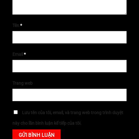
Tên
*
Email
*
Trang web
Lưu tên của tôi, email, và trang web trong trình duyệt
này cho lần bình luận kế tiếp của tôi.