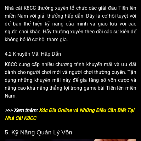
Nhà cái K8CC thường xuyên tổ chức các giải đấu Tiến lên
miền Nam với giải thưởng hấp dẫn. Đây là cơ hội tuyệt vời
để bạn thể hiện kỹ năng của mình và giao lưu với các
người chơi khác. Hãy thường xuyên theo dõi các sự kiện để
không bỏ lỡ cơ hội tham gia.
4.2 Khuyến Mãi Hấp Dẫn
K8CC cung cấp nhiều chương trình khuyến mãi và ưu đãi
dành cho người chơi mới và người chơi thường xuyên. Tận
dụng những khuyến mãi này để gia tăng số vốn cược và
nâng cao khả năng thắng lợi trong game bài Tiến lên miền
Nam.
>>> Xem thêm:
Xóc Đĩa Online và Những Điều Cần Biết Tại
Nhà Cái K8CC
5. Kỹ Năng Quản Lý Vốn