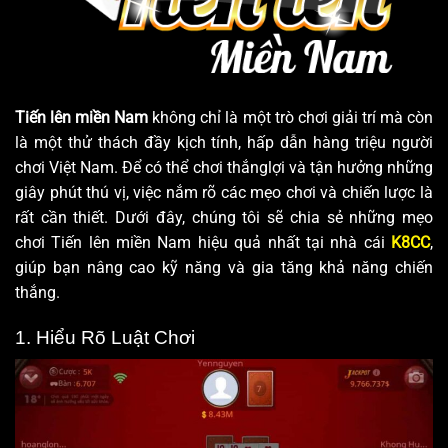
Tiến lên miền Nam
không chỉ là một trò chơi giải trí mà còn
là một thử thách đầy kịch tính, hấp dẫn hàng triệu người
chơi Việt Nam. Để có thể chơi thắnglợi và tận hưởng những
giây phút thú vị, việc nắm rõ các mẹo chơi và chiến lược là
rất cần thiết. Dưới đây, chúng tôi sẽ chia sẻ những mẹo
chơi Tiến lên miền Nam hiệu quả nhất tại nhà cái
K8CC
,
giúp bạn nâng cao kỹ năng và gia tăng khả năng chiến
thắng.
1. Hiểu Rõ Luật Chơi