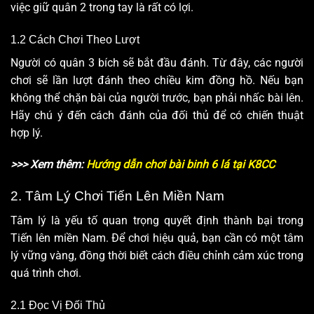
việc giữ quân 2 trong tay là rất có lợi.
1.2 Cách Chơi Theo Lượt
Người có quân 3 bích sẽ bắt đầu đánh. Từ đây, các người
chơi sẽ lần lượt đánh theo chiều kim đồng hồ. Nếu bạn
không thể chặn bài của người trước, bạn phải nhấc bài lên.
Hãy chú ý đến cách đánh của đối thủ để có chiến thuật
hợp lý.
>>> Xem thêm:
Hướng dẫn chơi bài binh 6 lá tại K8CC
2. Tâm Lý Chơi Tiến Lên Miền Nam
Tâm lý là yếu tố quan trọng quyết định thành bại trong
Tiến lên miền Nam. Để chơi hiệu quả, bạn cần có một tâm
lý vững vàng, đồng thời biết cách điều chỉnh cảm xúc trong
quá trình chơi.
2.1 Đọc Vị Đối Thủ