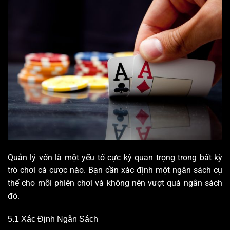
Quản lý vốn là một yếu tố cực kỳ quan trọng trong bất kỳ
trò chơi cá cược nào. Bạn cần xác định một ngân sách cụ
thể cho mỗi phiên chơi và không nên vượt quá ngân sách
đó.
5.1 Xác Định Ngân Sách