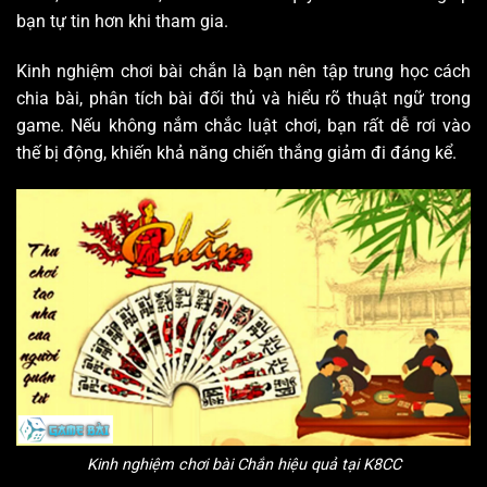
bạn tự tin hơn khi tham gia.
Kinh nghiệm chơi bài chắn là bạn nên tập trung học cách
chia bài, phân tích bài đối thủ và hiểu rõ thuật ngữ trong
game. Nếu không nắm chắc luật chơi, bạn rất dễ rơi vào
thế bị động, khiến khả năng chiến thắng giảm đi đáng kể.
Kinh nghiệm chơi bài Chắn hiệu quả tại K8CC