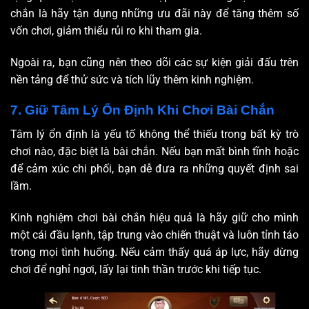
chắn là hãy tận dụng những ưu đãi này để tăng thêm số
vốn chơi, giảm thiểu rủi ro khi tham gia.
Ngoài ra, bạn cũng nên theo dõi các sự kiện giải đấu trên
nền tảng để thử sức và tích lũy thêm kinh nghiệm.
7. Giữ Tâm Lý Ổn Định Khi Chơi Bài Chắn
Tâm lý ổn định là yếu tố không thể thiếu trong bất kỳ trò
chơi nào, đặc biệt là bài chắn. Nếu bạn mất bình tĩnh hoặc
để cảm xúc chi phối, bạn dễ đưa ra những quyết định sai
lầm.
Kinh nghiệm chơi bài chắn hiệu quả là hãy giữ cho mình
một cái đầu lạnh, tập trung vào chiến thuật và luôn tỉnh táo
trong mọi tình huống. Nếu cảm thấy quá áp lực, hãy dừng
chơi để nghỉ ngơi, lấy lại tinh thần trước khi tiếp tục.