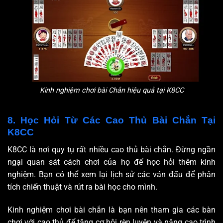
Kinh nghiệm chơi bài Chắn hiệu quả tại K8CC
8. Học Hỏi Từ Các Cao Thủ Bài Chắn Tại
K8CC
K8CC là nơi quy tụ rất nhiều cao thủ bài chắn. Đừng ngần
ngại quan sát cách chơi của họ để học hỏi thêm kinh
nghiệm. Bạn có thể xem lại lịch sử các ván đấu để phân
tích chiến thuật và rút ra bài học cho mình.
Kinh nghiệm chơi bài chắn là bạn nên tham gia các bàn
chơi với cao thủ để tăng cơ hội rèn luyện và nâng cao trình