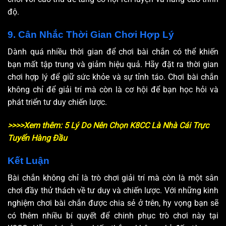
độ.
9. Cân Nhắc Thời Gian Chơi Hợp Lý
Dành quá nhiều thời gian để chơi bài chắn có thể khiến
bạn mất tập trung và giảm hiệu quả. Hãy đặt ra thời gian
chơi hợp lý để giữ sức khỏe và sự tỉnh táo. Chơi bài chắn
không chỉ để giải trí mà còn là cơ hội để bạn học hỏi và
phát triển tư duy chiến lược.
>>>>Xem thêm: 5 Lý Do Nên Chọn K8CC Là Nhà Cái Trực
Tuyến Hàng Đầu
Kết Luận
Bài chắn không chỉ là trò chơi giải trí mà còn là một sân
chơi đầy thử thách về tư duy và chiến lược. Với những kinh
nghiệm chơi bài chắn được chia sẻ ở trên, hy vọng bạn sẽ
có thêm nhiều bí quyết để chinh phục trò chơi này tại