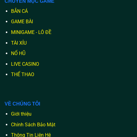
CHUYÊN MỤC GAME
BẮN CÁ
GAME BÀI
MINIGAME - LÔ ĐỀ
TÀI XỈU
NỔ HŨ
LIVE CASINO
THỂ THAO
VỀ CHÚNG TÔI
Giới thiệu
Chính Sách Bảo Mật
Thông Tin Liên Hệ