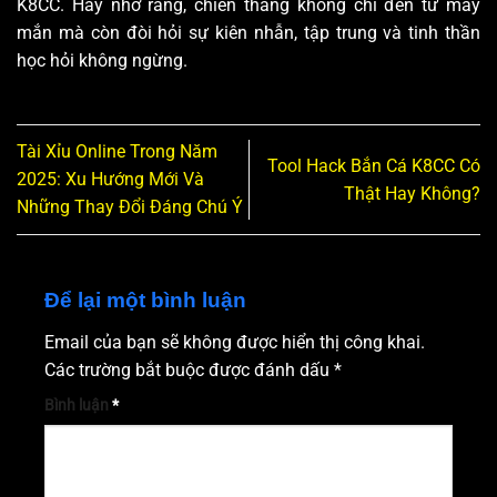
K8CC. Hãy nhớ rằng, chiến thắng không chỉ đến từ may
mắn mà còn đòi hỏi sự kiên nhẫn, tập trung và tinh thần
học hỏi không ngừng.
Tài Xỉu Online Trong Năm
Tool Hack Bắn Cá K8CC Có
2025: Xu Hướng Mới Và
Thật Hay Không?
Những Thay Đổi Đáng Chú Ý
Để lại một bình luận
Email của bạn sẽ không được hiển thị công khai.
Các trường bắt buộc được đánh dấu
*
Bình luận
*