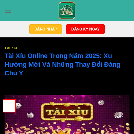
Bỏ
qua
nội
dung
ĐĂNG NHẬP
ĐĂNG KÝ NGAY
TÀI XỈU
Tài Xỉu Online Trong Năm 2025: Xu
Hướng Mới Và Những Thay Đổi Đáng
Chú Ý
28
Th2