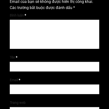
Email của bạn sẽ không được hiển thị công khai.
Các trường bắt buộc được đánh dấu
*
Bình luận
*
Tên
*
Email
*
Trang web