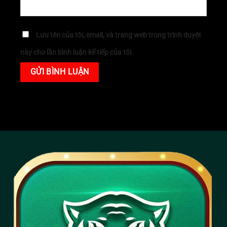
Lưu tên của tôi, email, và trang web trong trình duyệt
này cho lần bình luận kế tiếp của tôi.