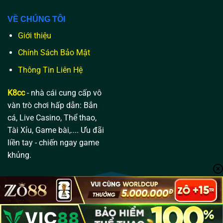
VỀ CHÚNG TÔI
Giới thiệu
Chính Sách Bảo Mật
Thông Tin Liên Hệ
K8cc
- nhà cái cung cấp vô
vàn trò chơi hấp dẫn: Bắn
cá, Live Casino, Thể thao,
Tài Xỉu, Game bài,.... Ưu đãi
liền tay - chiến ngay game
khủng.
Copyright 2024 © K8CC