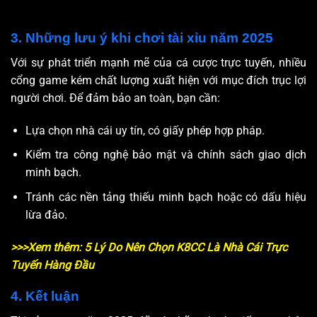
3. Những lưu ý khi chơi tài xỉu năm 2025
Với sự phát triển mạnh mẽ của cá cược trực tuyến, nhiều
cổng game kém chất lượng xuất hiện với mục đích trục lợi
người chơi. Để đảm bảo an toàn, bạn cần:
Lựa chọn nhà cái uy tín, có giấy phép hợp pháp.
Kiểm tra công nghệ bảo mật và chính sách giao dịch
minh bạch.
Tránh các nền tảng thiếu minh bạch hoặc có dấu hiệu
lừa đảo.
>>>Xem thêm: 5 Lý Do Nên Chọn K8CC Là Nhà Cái Trực
Tuyến Hàng Đầu
4. Kết luận