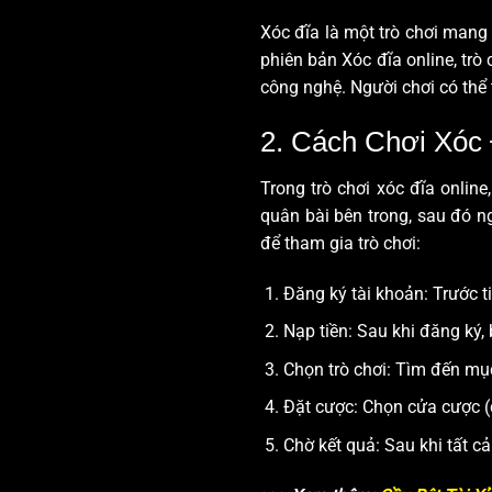
Xóc đĩa là một trò chơi mang 
phiên bản Xóc đĩa online, trò
công nghệ. Người chơi có thể t
2. Cách Chơi Xóc 
Trong trò chơi xóc đĩa onlin
quân bài bên trong, sau đó n
để tham gia trò chơi:
Đăng ký tài khoản: Trước t
Nạp tiền: Sau khi đăng ký,
Chọn trò chơi: Tìm đến mụ
Đặt cược: Chọn cửa cược (đ
Chờ kết quả: Sau khi tất c