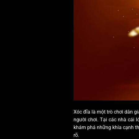
Xóc đĩa là một trò chơi dân g
người chơi. Tại các nhà cái 
khám phá những khía cạnh thú
rõ.