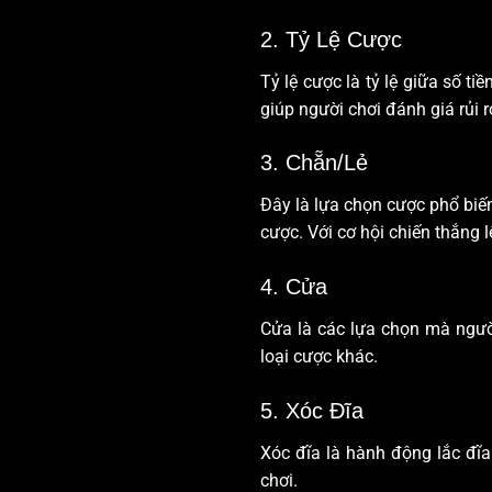
2. Tỷ Lệ Cược
Tỷ lệ cược là tỷ lệ giữa số ti
giúp người chơi đánh giá rủi 
3. Chẵn/Lẻ
Đây là lựa chọn cược phổ biến
cược. Với cơ hội chiến thắng 
4. Cửa
Cửa là các lựa chọn mà người
loại cược khác.
5. Xóc Đĩa
Xóc đĩa là hành động lắc đĩa
chơi.