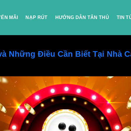
ẾN MÃI
NẠP RÚT
HƯỚNG DẪN TÂN THỦ
TIN T
 và Những Điều Cần Biết Tại Nhà 