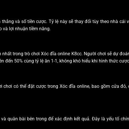
ền thắng và số tiền cược. Tỷ lệ này sẽ thay đổi tùy theo nhà cái v
ro và lợi nhuận tiềm năng.
 nhất trong trò chơi Xóc đĩa online K8cc. Người chơi sẽ dự đoán
lên đến 50% cùng tỷ lệ ăn 1-1, không khó hiểu khi hình thức cượ
 chơi có thể đặt cược trong Xóc đĩa online, bao gồm cửa đỏ, c
 và quân bài bên trong để xác định kết quả. Đây là yếu tố chí