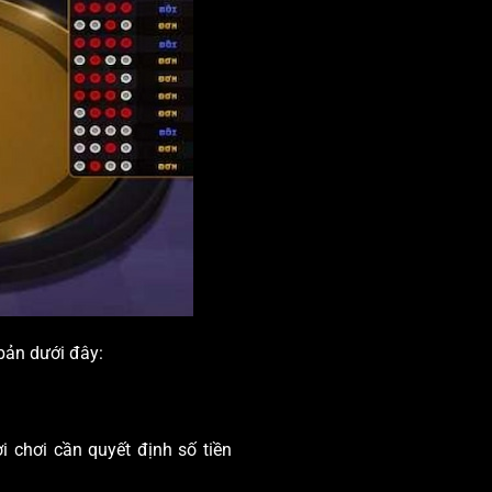
 bản dưới đây:
i chơi cần quyết định số tiền