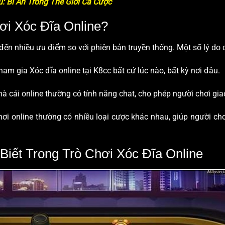
u: Bí Ẩn Trong Thế Giới Cá Cược
ơi Xóc Đĩa Online?
 đến nhiều ưu điểm so với phiên bản truyền thống. Một số lý do
tham gia Xóc đĩa online tại K8cc bất cứ lúc nào, bất kỳ nơi đâu.
à cái online thường có tính năng chat, cho phép người chơi gia
hơi online thường có nhiều loại cược khác nhau, giúp người ch
Biết Trong Trò Chơi Xóc Đĩa Online