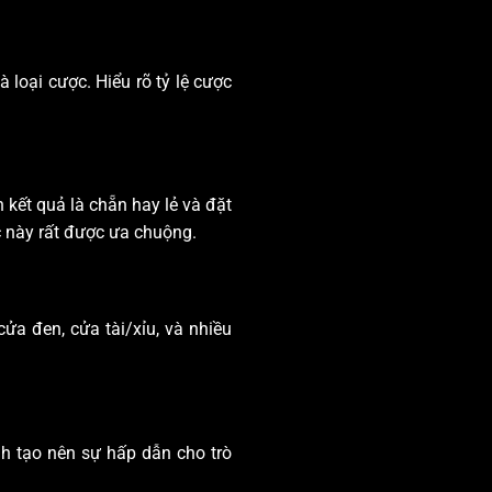
à loại cược. Hiểu rõ tỷ lệ cược
 kết quả là chẵn hay lẻ và đặt
c này rất được ưa chuộng.
ửa đen, cửa tài/xỉu, và nhiều
nh tạo nên sự hấp dẫn cho trò