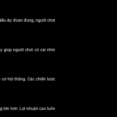
 Nếu dự đoán đúng, người chơi
y giúp người chơi có cái nhìn
 cơ hội thắng. Các chiến lược
ng lớn hơn. Lợi nhuận cao luôn