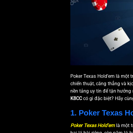
Poker Texas Hold’em là một tr
chiến thuật, căng thẳng và kị
nền tảng uy tín để tận hưởng
K8CC
có gì đặc biệt? Hãy cù
1. Poker Texas H
Poker Texas Hold’em
là một t
hai lá bài riêng, còn năm lá 