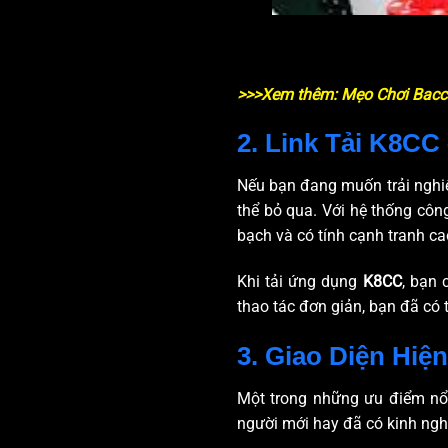
>>>Xem thêm: Mẹo Chơi Bacca
2. Link Tải K8CC
Nếu bạn đang muốn trải nghi
thể bỏ qua. Với hệ thống công
bạch và có tính cạnh tranh ca
Khi tải ứng dụng
K8CC
, bạn 
thao tác đơn giản, bạn đã có 
3. Giao Diện Hiệ
Một trong những ưu điểm nổi
người mới hay đã có kinh ngh