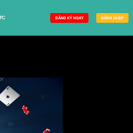
ỨC
ĐĂNG KÝ NGAY
ĐĂNG NHẬP