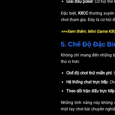
Giải đấu poker
: Cơ hội thể
Đặc biệt,
K8CC
thường xuyên 
chơi tham gia. Đây là cơ hội 
>>>Xem thêm: Mini Game K8C
5. Chế Độ Đặc Bi
Không chỉ mang đến những b
thú vị hơn:
Chế độ chơi thử miễn phí
:
Hệ thống chat trực tiếp
: Ch
Theo dõi trận đấu trực tiếp
Những tính năng này không ch
một tay chơi bài chuyên nghi