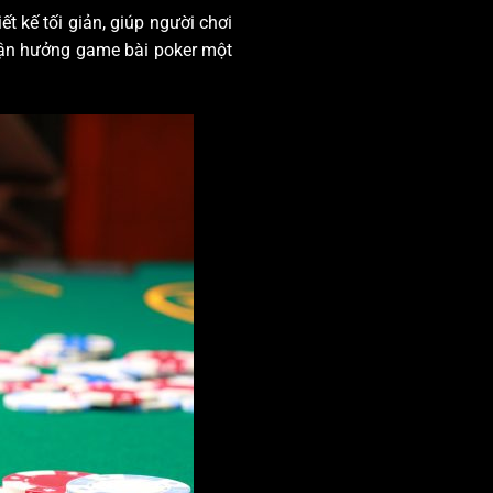
t kế tối giản, giúp người chơi
tận hưởng game bài poker một