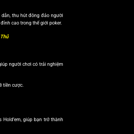
 dẫn, thu hút đông đảo người
đỉnh cao trong thế giới poker.
 Thủ
giúp người chơi có trải nghiệm
 tiền cược.
s Hold’em, giúp bạn trở thành