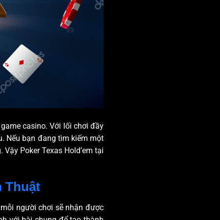
 game casino. Với lối chơi đầy
cầu. Nếu bạn đang tìm kiếm một
g. Vậy Poker Texas Hold’em tại
n Thuật
, mỗi người chơi sẽ nhận được
ình với bài chung để tạo thành